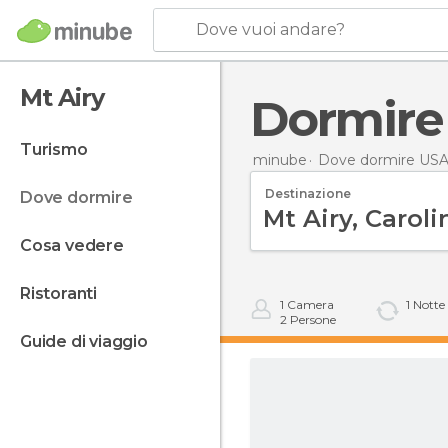
Dove vuoi andare?
Mt Airy
Dormire
turismo
minube
Dove dormire US
Destinazione
dove dormire
cosa vedere
ristoranti
1
Camera
1
Notte
2
Persone
guide di viaggio