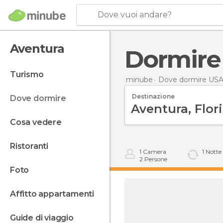
Dove vuoi andare?
Aventura
Dormir
turismo
minube
Dove dormire US
Destinazione
dove dormire
cosa vedere
ristoranti
1
Camera
1
Notte
2
Persone
foto
affitto appartamenti
guide di viaggio