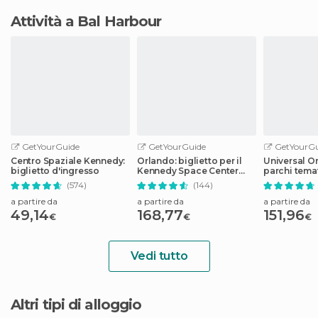
Attività a Bal Harbour
GetYourGuide
GetYourGuide
GetYourGu
Centro Spaziale Kennedy:
Orlando: biglietto per il
Universal Or
biglietto d'ingresso
Kennedy Space Center
parchi temat
con transfer
(574)
(144)
a partire da
a partire da
a partire da
49,14
168,77
151,96
€
€
€
Vedi tutto
Altri tipi di alloggio