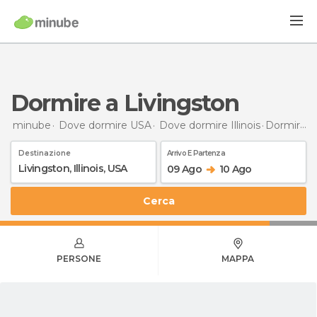
Dormire a Livingston
minube
Dove dormire USA
Dove dormire Illinois
Dormire
a
Destinazione
Arrivo E Partenza
09 Ago
10 Ago
Cerca
PERSONE
MAPPA