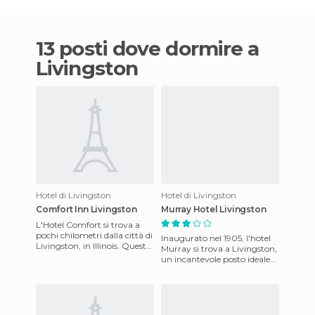
13 posti dove dormire a
Livingston
Hotel di Livingston
Hotel di Livingston
Comfort Inn Livingston
Murray Hotel Livingston
L'Hotel Comfort si trova a
pochi chilometri dalla città di
Inaugurato nel 1905, l'hotel
Livingston, in Illinois. Questo
Murray si trova a Livingston,
splendido hotel dispone di
un incantevole posto ideale
camere total
per trascorrere vacanze e
soggiorni di lavo