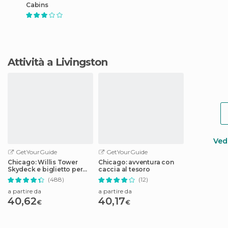
Cabins
Attività a Livingston
Vedi
GetYourGuide
GetYourGuide
Chicago: Willis Tower
Chicago: avventura con
Skydeck e biglietto per
caccia al tesoro
The Ledge
(488)
(12)
a partire da
a partire da
40,62
40,17
€
€