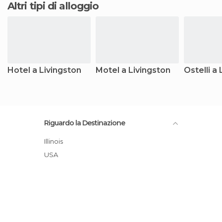
Altri tipi di alloggio
Hotel a Livingston
Motel a Livingston
Ostelli a
Riguardo la Destinazione
Illinois
USA