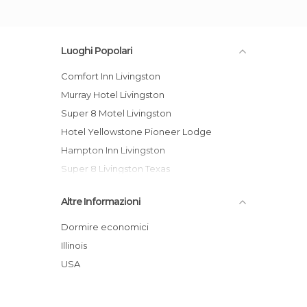
Luoghi Popolari
Comfort Inn Livingston
Murray Hotel Livingston
Super 8 Motel Livingston
Hotel Yellowstone Pioneer Lodge
Hampton Inn Livingston
Super 8 Livingston Texas
Comfort Inn Livingston
Altre Informazioni
Westminster Hotel
Quality Inn Livingston
Dormire economici
Town And Country Motel Livingst
Illinois
Super 8 Livingston
USA
Budget Host Parkway Motel