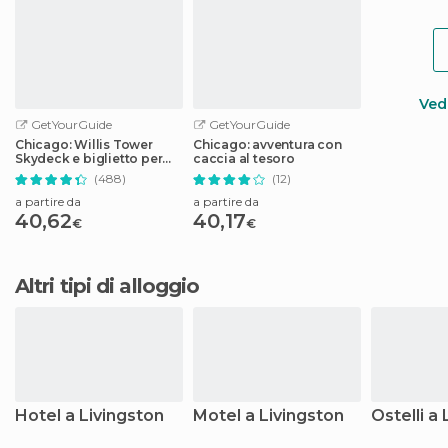
Vedi
GetYourGuide
GetYourGuide
Chicago: Willis Tower
Chicago: avventura con
Skydeck e biglietto per
caccia al tesoro
The Ledge
(488)
(12)
a partire da
a partire da
40,62
40,17
€
€
Altri tipi di alloggio
Hotel a Livingston
Motel a Livingston
Ostelli a