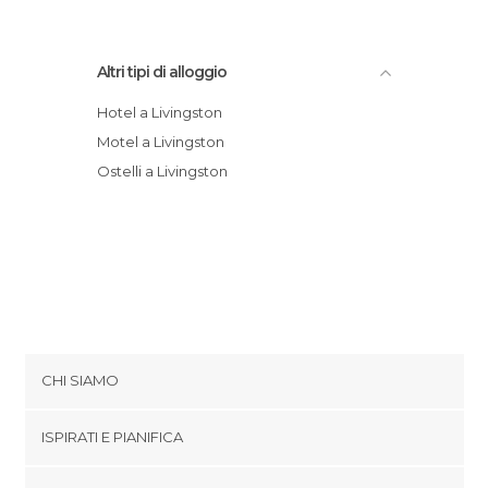
Altri tipi di alloggio
Hotel a Livingston
Motel a Livingston
Ostelli a Livingston
CHI SIAMO
Cookies
ISPIRATI E PIANIFICA
Politica di privacy
footer@item_discovertips_anchor