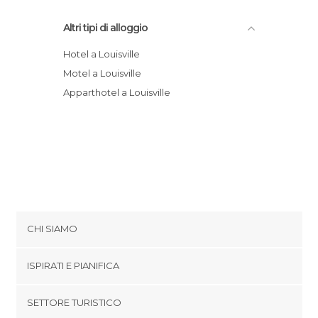
Altri tipi di alloggio
Hotel a Louisville
Motel a Louisville
Apparthotel a Louisville
CHI SIAMO
Cookies
ISPIRATI E PIANIFICA
Politica di privacy
footer@item_discovertips_anchor
SETTORE TURISTICO
Termini e Condizioni