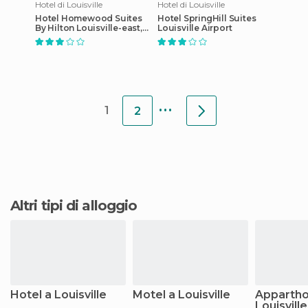
Hotel di Louisville
Hotel di Louisville
Hotel Homewood Suites
Hotel SpringHill Suites
By Hilton Louisville-east,
Louisville Airport
Ky
...
1
2
Altri tipi di alloggio
Hotel a Louisville
Motel a Louisville
Appartho
Louisville