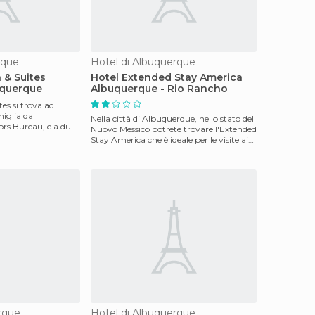
rque
Hotel di Albuquerque
n & Suites
Hotel Extended Stay America
querque
Albuquerque - Rio Rancho
tes si trova ad
iglia dal
Nella città di Albuquerque, nello stato del
ors Bureau, e a due
Nuovo Messico potrete trovare l'Extended
Stay America che è ideale per le visite ai
fa
rque
Hotel di Albuquerque