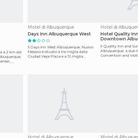
Motel di Albuquerque
Hotel di Albuque
Days Inn Albuquerque West
Hotel Quality In
Downtown Albu
Il Quality Inn and Sui
Il Days Inn West Albuquerque, Nuovo
Albuquerque, a due m
Messico è situato a tre miglia dalla
ova a 2 km dal
Convention and Visit
Ciudad Vieja Plaza e a 12 miglia
 Albuquerque,
chilometri dal centro
dall'Aereoporto Internaz
enter,
Hotel di Albuquerque
Motel di Albuque