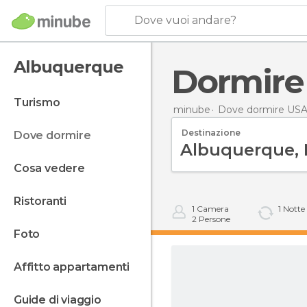
Dove vuoi andare?
Albuquerque
Dormir
turismo
minube
Dove dormire US
Destinazione
dove dormire
cosa vedere
ristoranti
1
Camera
1
Notte
2
Persone
foto
affitto appartamenti
guide di viaggio