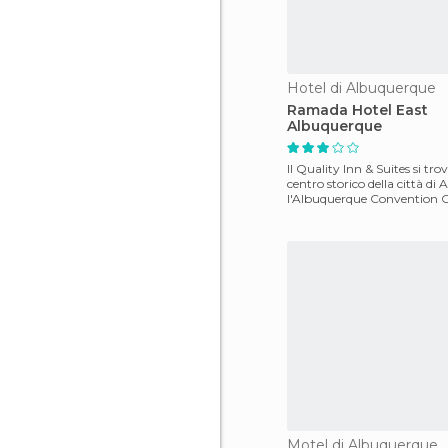
Hotel di Albuquerque
Ramada Hotel East
Albuquerque
Il Quality Inn & Suites si tr
centro storico della città di
l'Albuquerque Convention C
Albuquerqu
Motel di Albuquerque