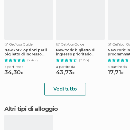
GetYourGuide
GetYourGuide
GetYourGu
New York: opzioni per il
New York: biglietto di
New York: i
biglietto di ingresso
ingresso prioritario
programmato
prioritario al One World
all'Empire State Building
Memorial &
(2.456)
(2.153)
Observatory
a partire da
a partire da
a partire da
34,30
43,73
17,71
€
€
€
Vedi tutto
Altri tipi di alloggio