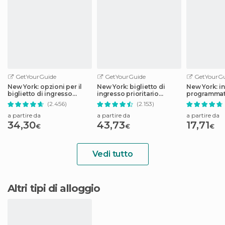
GetYourGuide
GetYourGuide
GetYourGu
New York: opzioni per il
New York: biglietto di
New York: i
biglietto di ingresso
ingresso prioritario
programmato
prioritario al One World
all'Empire State Building
Memorial &
(2.456)
(2.153)
Observatory
a partire da
a partire da
a partire da
34,30
43,73
17,71
€
€
€
Vedi tutto
Altri tipi di alloggio