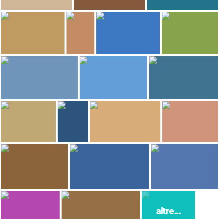
228
209
207
GERARD DECQ
Beatrice Achille
Elvira Cicalese
Tempio di Segesta
Palazzina Cinese
Lampedusa
196
184
Vincenzo Saputo
joan santacana
Giovanna Destefano
Giampiero Vilardi
Trapani
Chiostro della Cattedrale di Monreale
Stretto di Messina
Stadio Renzo Barbera
173
162
149
PierLuigi Galliano
Paolo Alvigi
GERARD DECQ
Cattedrale di Cefalù
Marzamemi
Porto di Castellammare Del Golfo
114
112
Giampiero Vilardi
GERARD DECQ
Kévin Guillois
Giuseppe Amagliani
Stadio Renzo Barbera
Rivage de Taormine
Vulcanelli di macalube
Stromboli
99
99
Vincenzo Saputo
PierLuigi Galliano
Sara SaltaConmigo
altre...
Trapani
La Tonnara di Portopalo
Lungomare Duilio