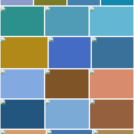
5.491
4.461
Miguel Angel Abella
Alicia Ortego
stellina.amico
MELITHA BLASCO
Catania
Tempio di Segesta
Tonnara di Scopello
Spiagge di Taormina
3.277
3.096
SerViajera
SerViajera
giuseppe civica
Isola di Favignana
Trapani
Riserva dello Zingaro
2.156
1.905
JoseD
antartida
laura tenebrosi
Spiaggia di Cefalù
Valle dei Templi
Lido Burrone
1.518
1.497
SerViajera
SerViajera
Alexis Delespierre
Enna
Ragusa
Scala dei Turchi