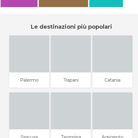
Vincenzo Saputo
Kévin Guillois
Trapani
Vulcanelli di macalube
Le destinazioni più popolari
Palermo
Trapani
Catania
Siracusa
Taormina
Agrigento