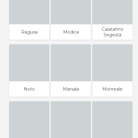
Calatafimi
Ragusa
Modica
Segesta
Noto
Marsala
Monreale