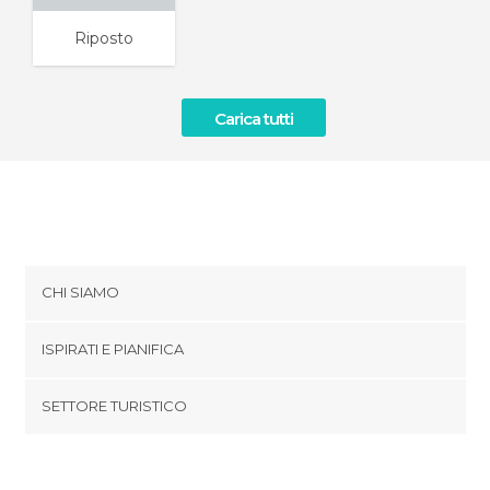
Riposto
Carica tutti
CHI SIAMO
Cookies
ISPIRATI E PIANIFICA
Politica di privacy
footer@item_discovertips_anchor
SETTORE TURISTICO
Termini e Condizioni
minube Android app
Contatti