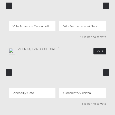
VILLA ALMERICO CAPRA DETTA LA ROTONDA
VILLA VALMARANA AI NANI
4 OPINIONI
1 OPINIONI
Villa Almerico Capra detta La Rotonda
Villa Valmarana ai Nani
13 lo hanno salvato
VICENZA, TRA DOLCI E CAFFÈ
Vedi
PICCADILLY CAFE
CIOCCOLATO VICENZA
2 OPINIONI
1 OPINIONI
Piccadilly Cafe
Cioccolato Vicenza
6 lo hanno salvato