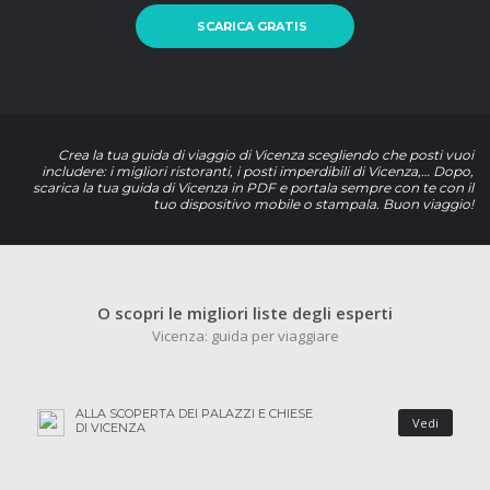
SCARICA GRATIS
Crea la tua guida di viaggio di Vicenza scegliendo che posti vuoi
includere: i migliori ristoranti, i posti imperdibili di Vicenza,… Dopo,
scarica la tua guida di Vicenza in PDF e portala sempre con te con il
tuo dispositivo mobile o stampala. Buon viaggio!
O scopri le migliori liste degli esperti
Vicenza: guida per viaggiare
ALLA SCOPERTA DEI PALAZZI E CHIESE
Vedi
DI VICENZA