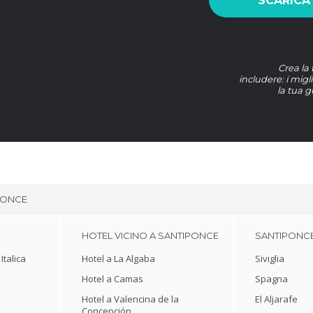
SCARICA
Crea la
includere: i migli
la tua g
PONCE
HOTEL VICINO A SANTIPONCE
SANTIPONCE
Italica
Hotel a La Algaba
Siviglia
Hotel a Camas
Spagna
Hotel a Valencina de la
El Aljarafe
Concepción