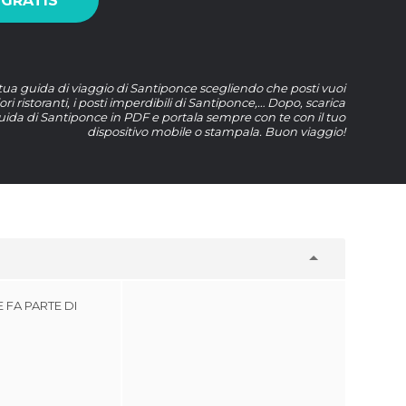
 GRATIS
 tua guida di viaggio di Santiponce scegliendo che posti vuoi
ori ristoranti, i posti imperdibili di Santiponce,… Dopo, scarica
uida di Santiponce in PDF e portala sempre con te con il tuo
dispositivo mobile o stampala. Buon viaggio!
 FA PARTE DI