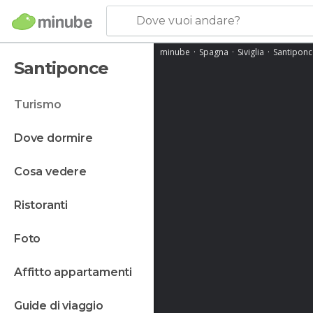
Dove vuoi andare?
minube
Spagna
Siviglia
Santiponc
Santiponce
turismo
dove dormire
cosa vedere
ristoranti
foto
affitto appartamenti
guide di viaggio