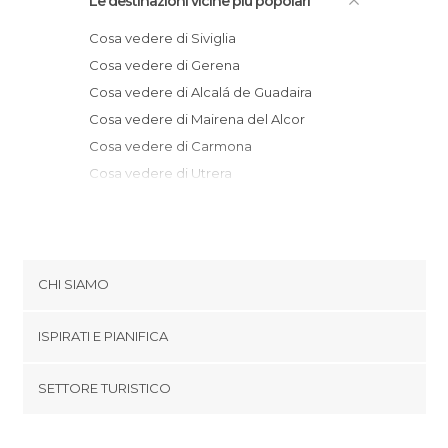
Le destinazioni vicine più popolari
Cosa vedere di Siviglia
Cosa vedere di Gerena
Cosa vedere di Alcalá de Guadaira
Cosa vedere di Mairena del Alcor
Cosa vedere di Carmona
Cosa vedere di Utrera
Cosa vedere di Bollullos Par del Condado
Cosa vedere di Almonte
Cosa vedere di Zufre
Cosa vedere di Lora del Río
CHI SIAMO
Cosa vedere di Las Cabezas de San Juan
Cookies
Cosa vedere di El Rocio
ISPIRATI E PIANIFICA
Politica di privacy
Cosa vedere di Marchena
footer@item_discovertips_anchor
SETTORE TURISTICO
Cosa vedere di Minas de Riotinto
Termini e Condizioni
minube Android app
Cosa vedere di Niebla
Contatti
Cosa vedere di Lebrija