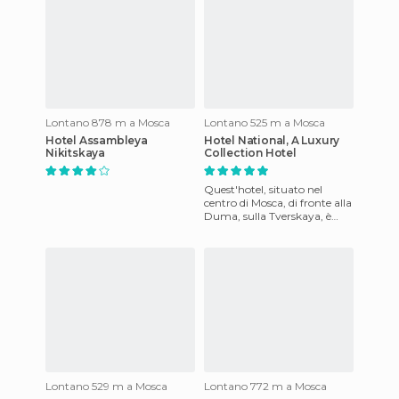
Lontano 878 m a Mosca
Lontano 525 m a Mosca
Hotel Assambleya
Hotel National, A Luxury
Nikitskaya
Collection Hotel
Quest'hotel, situato nel
centro di Mosca, di fronte alla
Duma, sulla Tverskaya, è
uno dei più belli e dei più
antichi della città.
Lontano 529 m a Mosca
Lontano 772 m a Mosca