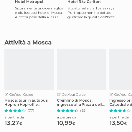
Hotel Metropol
Hotel Ritz Carlton
Sicuramente uno dei migliori
Situato nella via Tversakaya.
e più lussuosi hotel di Mosca.
Purtroppo non ho potuto
A pochi passi dalla Piazza
giudicare la qualità dell'hotel
Rossa e il Bolshoi, l'hotel gode
(anche se la ricezione è
di un'otti
perfetta), posso co
Attività a Mosca
GetYourGuide
GetYourGuide
GetYourGu
Mosca: tour in autobus
Cremlino di Mosca:
Ingresso pri
Hop-on Hop-off e
ingresso alla Piazza delle
Cattedrale d
opzione barca
Cattedrali
(77)
(62)
a partire da
a partire da
a partire da
13,27
10,99
13,50
€
€
€