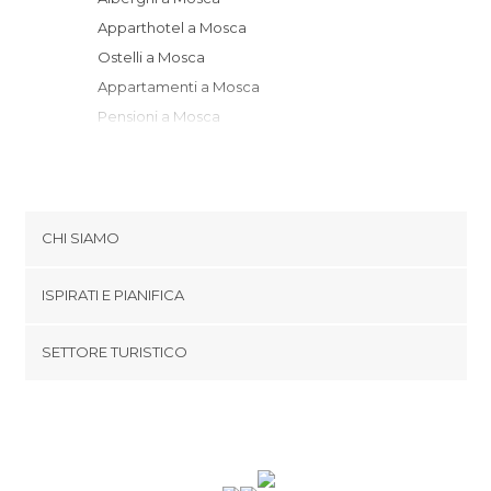
Apparthotel a Mosca
Ostelli a Mosca
Appartamenti a Mosca
Pensioni a Mosca
Resort a Mosca
CHI SIAMO
Cookies
ISPIRATI E PIANIFICA
Politica di privacy
footer@item_discovertips_anchor
SETTORE TURISTICO
Termini e Condizioni
minube Android app
Contatti
Area Stampa