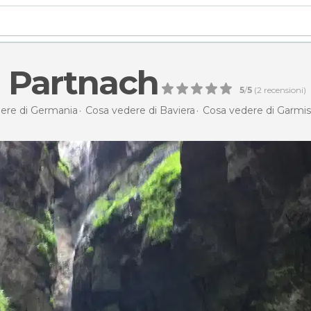
i Partnach
5
/
5
(
2
recensioni)
ere di Germania
Cosa vedere di Baviera
Cosa vedere di Garmi