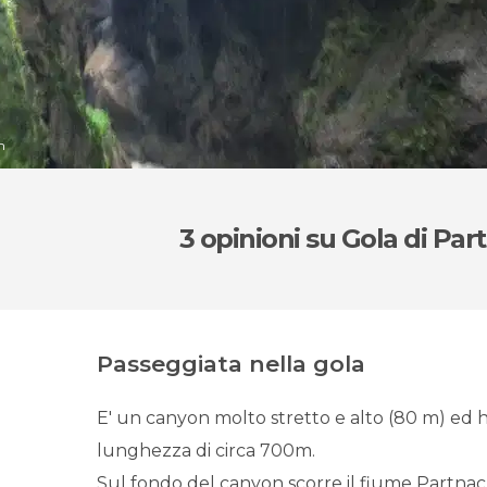
h
3 opinioni
su Gola di Par
Passeggiata nella gola
E' un canyon molto stretto e alto (80 m) ed 
lunghezza di circa 700m.
Sul fondo del canyon scorre il fiume Partna