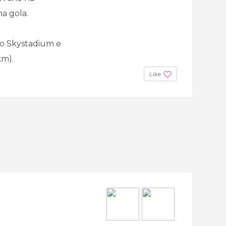
ma gola.
llo Skystadium e
km).
Like