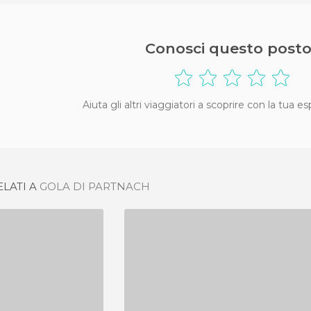
Conosci questo posto
Aiuta gli altri viaggiatori a scoprire con la tua e
ELATI A
GOLA DI PARTNACH
STRÍACOS
PASSO FEDAIA
IONI
2 OPINIONI