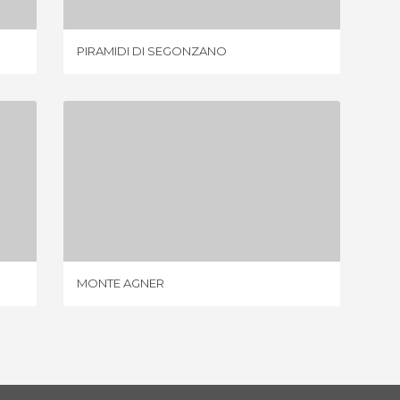
PIRAMIDI DI SEGONZANO
PASSO
MONTE AGNER
1 OPINIONE
MONTE AGNER
CATENA