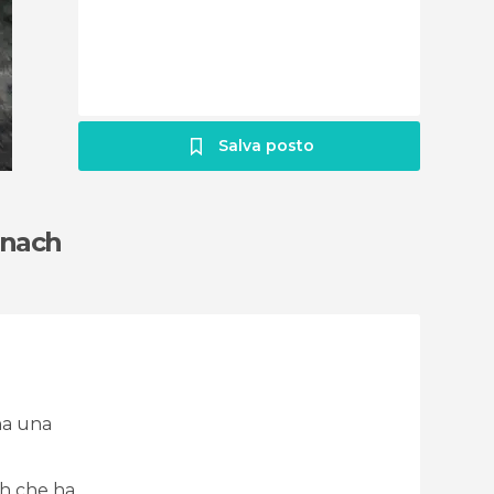
Salva posto
tnach
ha una
ch che ha