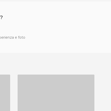
?
sperienza e foto
PIRAMIDI DI SEGONZANO
1 OPINIONE