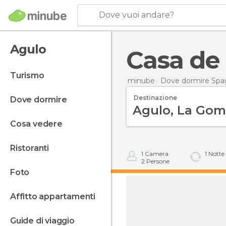
Dove vuoi andare?
Agulo
Casa de 
turismo
minube
Dove dormire Spa
Destinazione
dove dormire
cosa vedere
ristoranti
1
Camera
1
Notte
2
Persone
foto
affitto appartamenti
guide di viaggio