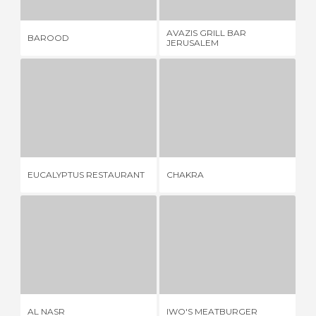
AVAZIS GRILL BAR
BAROOD
M
JERUSALEM
EUCALYPTUS RESTAURANT
CHAKRA
1 OPINIONE
3 OPINIONI
EUCALYPTUS RESTAURANT
CHAKRA
B
AL NASR
IWO'S MEATBURGER
1 OPINIONE
1 OPINIONE
AL NASR
IWO'S MEATBURGER
MA