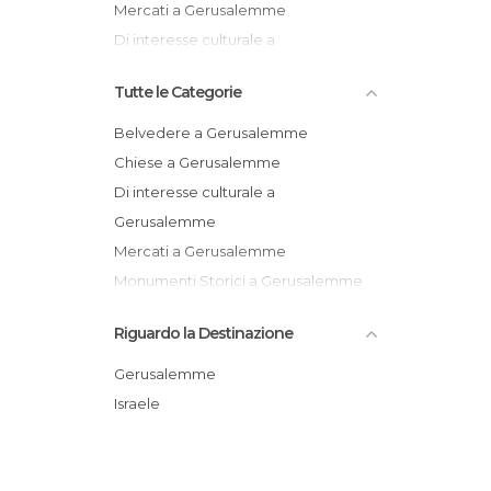
Mercati a Gerusalemme
Di interesse culturale a
Gerusalemme
Tutte le Categorie
Belvedere a Gerusalemme
Chiese a Gerusalemme
Di interesse culturale a
Gerusalemme
Mercati a Gerusalemme
Monumenti Storici a Gerusalemme
Moschee a Gerusalemme
Riguardo la Destinazione
Musei a Gerusalemme
Quartieri a Gerusalemme
Gerusalemme
Rovine a Gerusalemme
Israele
Sinagoghe a Gerusalemme
Vie a Gerusalemme