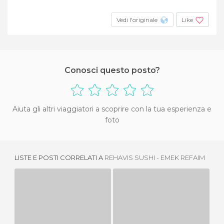
Vedi l'originale
Like
Conosci questo posto?
Aiuta gli altri viaggiatori a scoprire con la tua esperienza e
foto
LISTE E POSTI CORRELATI A
REHAVIS SUSHI - EMEK REFAIM
BAROOD
AVAZIS GRILL BAR JERUSALEM
1 OPINIONE
1 OPINIONE