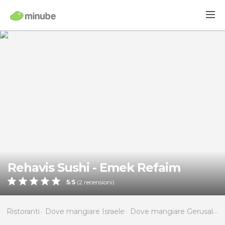
Rehavis Sushi - Emek Refaim
5
/
5
(
2
recensioni)
Ristoranti
Dove mangiare Israele
Dove mangiare Gerusalemme