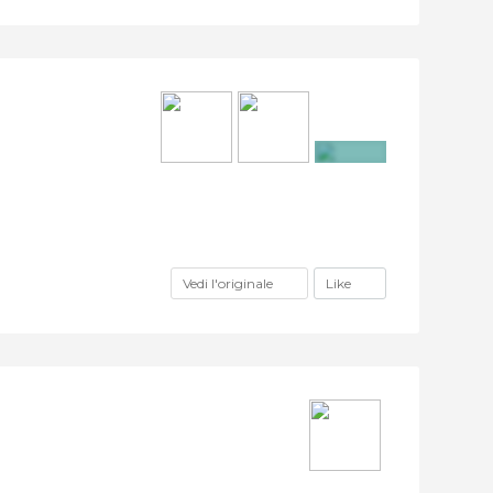
+20
Vedi l'originale
Like