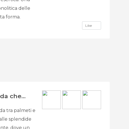
nolitica delle
sta forma.
Like
da che...
da tra palmeti e
a alle splendide
sante, dove un