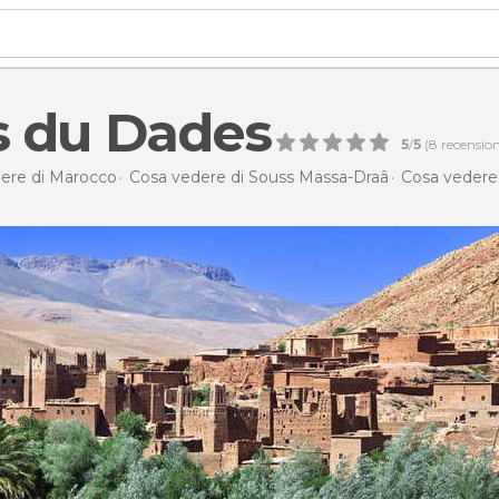
s du Dades
5
/
5
(
8
recension
ere di Marocco
Cosa vedere di Souss Massa-Draâ
Cosa vedere