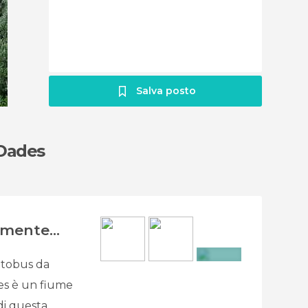
Salva posto
 Dades
emente...
utobus da
+14
des è un fiume
di questa