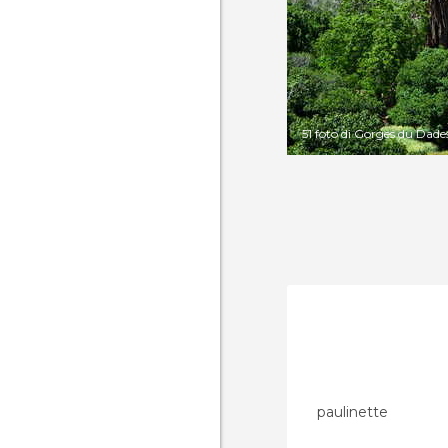
51 foto di Gorges du Dade
paulinette