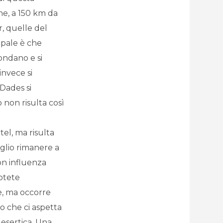
ne, a 150 km da
r, quelle del
ipale è che
ondano e si
invece si
Dades si
 non risulta così
tel, ma risulta
glio rimanere a
con influenza
Potete
se, ma occorre
o che ci aspetta
esertica. Una