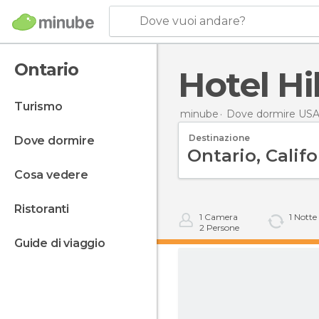
Dove vuoi andare?
Ontario
Hotel Hi
turismo
minube
Dove dormire US
Destinazione
dove dormire
cosa vedere
ristoranti
1
Camera
1
Notte
2
Persone
guide di viaggio