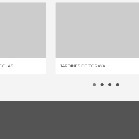
ESTRELLAS DE SAN NICOLÁS
JARDINES DE ZORAYA
IONI
7 OPINIONI
ICOLÁS
JARDINES DE ZORAYA