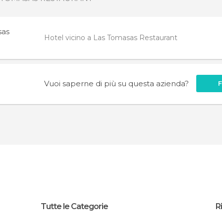
sas
Hotel vicino a Las Tomasas Restaurant
Vuoi saperne di più su questa azienda?
Tutte le Categorie
R