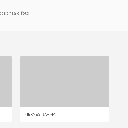
sperienza e foto
MEKNES RAHMA
3 OPINIONI
RESTAU
MEKNES RAHMA
NICOLÁ