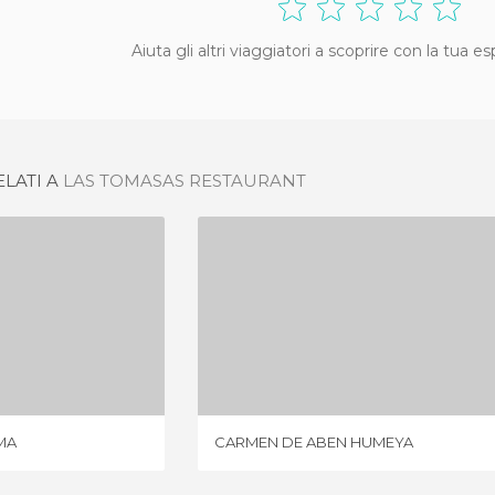
Aiuta gli altri viaggiatori a scoprire con la tua e
ELATI A
LAS TOMASAS RESTAURANT
E MORAYMA
CARMEN DE ABEN HUMEYA
NIONI
4 OPINIONI
MA
CARMEN DE ABEN HUMEYA