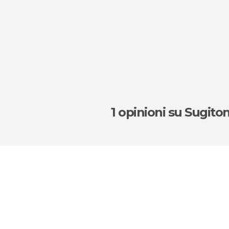
1 opinioni
su Sugito