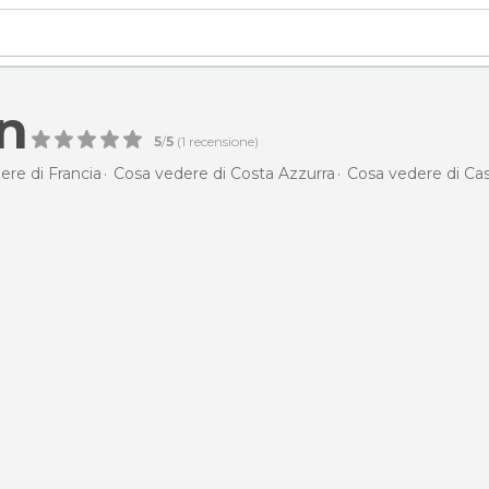
n
5
/
5
(
1
recensione)
ere di Francia
Cosa vedere di Costa Azzurra
Cosa vedere di Cas