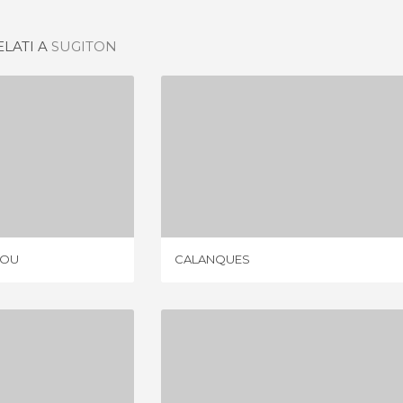
ELATI A
SUGITON
E SORMIOU
CALANQUES
IONI
30 OPINIONI
IOU
CALANQUES