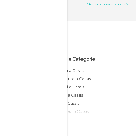
Vedi qualcosa di strano?
Tutte le Categorie
Castelli a Cassis
Insenature a Cassis
Negozi a Cassis
Piazze a Cassis
Porti a Cassis
Scogliera a Cassis
Spiagge a Cassis
Trekking a Cassis