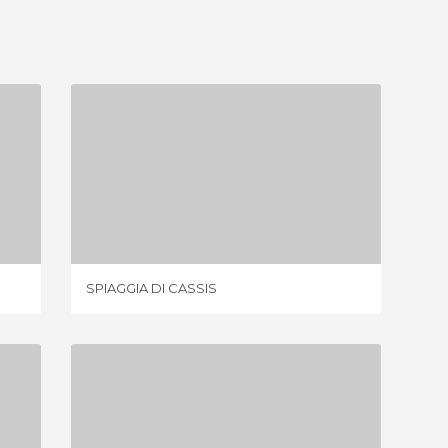
SPIAGGIA DI CASSIS
9 OPINIONI
SPIAGGIA DI CASSIS
BONNEV