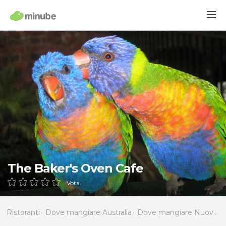
The Baker's Oven Cafe
Vota
Ristoranti
Dove mangiare Australia
Dove mangiare Nuovo Galles del Sud