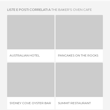
LISTE E POSTI CORRELATI A
THE BAKER'S OVEN CAFE
AUSTRALIAN HOTEL
PANCAKES ON THE ROCKS
1 OPINIONE
1 OPINIONE
AUSTRALIAN HOTEL
PANCAKES ON THE ROCKS
MA
SYDNEY COVE OYSTER BAR
SUMMIT RESTAURANT
7 OPINIONI
1 OPINIONE
SYDNEY COVE OYSTER BAR
SUMMIT RESTAURANT
KA