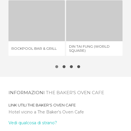
ROCKPOOL BAR & GRILL
DIN TAI FUNG (WORLD SQUARE)
HA
1 OPINIONE
2 OPINIONI
DIN TAI FUNG (WORLD
ROCKPOOL BAR & GRILL
HA
SQUARE)
INFORMAZIONI
THE BAKER'S OVEN CAFE
LINK UTILI
THE BAKER'S OVEN CAFE
Hotel vicino a The Baker's Oven Cafe
Vedi qualcosa di strano?