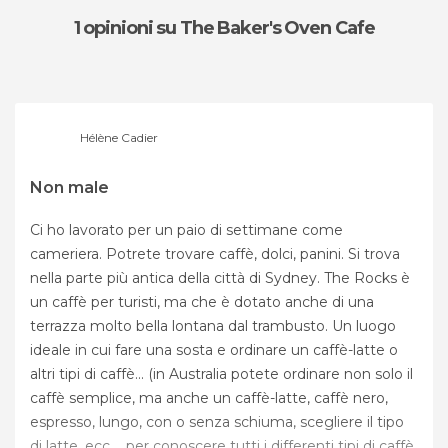
1 opinioni
su The Baker's Oven Cafe
Hélène Cadier
Non male
Ci ho lavorato per un paio di settimane come
cameriera. Potrete trovare caffè, dolci, panini. Si trova
nella parte più antica della città di Sydney. The Rocks è
un caffè per turisti, ma che è dotato anche di una
terrazza molto bella lontana dal trambusto. Un luogo
ideale in cui fare una sosta e ordinare un caffè-latte o
altri tipi di caffè... (in Australia potete ordinare non solo il
caffè semplice, ma anche un caffè-latte, caffè nero,
espresso, lungo, con o senza schiuma, scegliere il tipo
di latte, ecc.... per conoscere tutti i differenti tipi di caffè