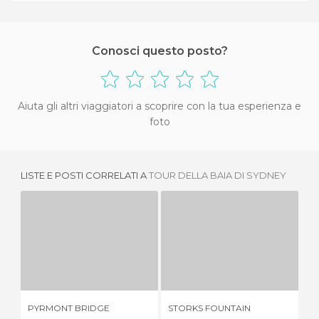
Conosci questo posto?
Aiuta gli altri viaggiatori a scoprire con la tua esperienza e
foto
LISTE E POSTI CORRELATI A
TOUR DELLA BAIA DI SYDNEY
PYRMONT BRIDGE
STORKS FOUNTAIN
1 OPINIONE
1 OPINIONE
PYRMONT BRIDGE
STORKS FOUNTAIN
TH