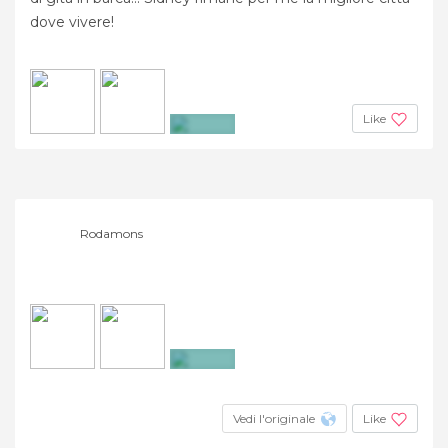
dove vivere!
Like
+2
Rodamons
+4
Vedi l'originale
Like