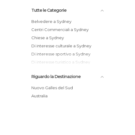
Tutte le Categorie
Belvedere a Sydney
Centri Commerciali a Sydney
Chiese a Sydney
Di interesse culturale a Sydney
Di interesse sportivo a Sydney
Di interesse turistico a Sydney
Feste a Sydney
Riguardo la Destinazione
Giardini a Sydney
Golfi a Sydney
Nuovo Galles del Sud
Grotte a Sydney
Australia
Mercati a Sydney
Mercatini a Sydney
Monumenti Storici a Sydney
Mostre a Sydney