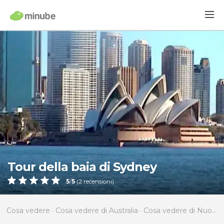
Tour della baia di Sydney
5
/
5
(
2
recensioni)
Cosa vedere
Cosa vedere di Australia
Cosa vedere di Nuovo Galles del Sud