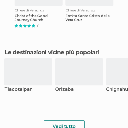
Chiese di Veracruz
Chiese di Veracruz
Christ of the Good
Ermita Santo Cristo de la
Journey Church
Vera Cruz
(1)
Le destinazioni vicine più popolari
Tlacotalpan
Orizaba
Chignah
Vedi tutto