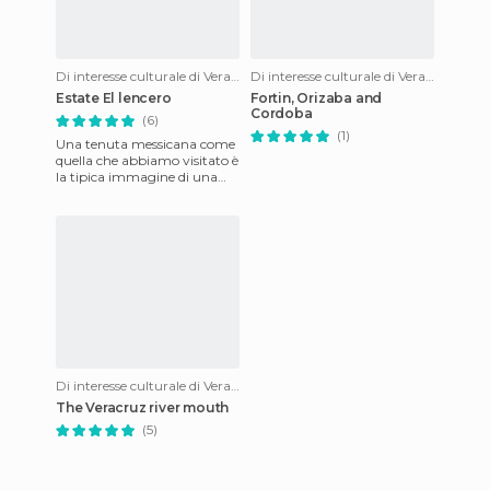
Di interesse culturale di Veracruz
Di interesse culturale di Veracruz
Estate El lencero
Fortin, Orizaba and
Cordoba
(6)
(1)
Una tenuta messicana come
quella che abbiamo visitato è
la tipica immagine di una
grande casa con cortile,
balconi e balaustre, gr
Di interesse culturale di Veracruz
The Veracruz river mouth
(5)