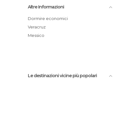
Casa di Cortes
Altre Informazioni
Los Portales de Veracruz
Salto di Egipantla a Veracruz in Messico
Dormire economici
Isla de Sacrificios
Veracruz
Malecón del Paseo
Messico
Fortin, Orizaba and Cordoba
Le destinazioni vicine più popolari