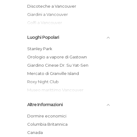
Discoteche a Vancouver
Giardini a Vancouver
Golfi a Vancouver
Laghi a Vancouver
Luoghi Popolari
Mercati a Vancouver
Monumenti Storici a Vancouver
Stanley Park
Musei a Vancouver
Orologio a vapore di Gastown
Negozi a Vancouver
Giardino Cinese Dr. Su Yat-Sen
Quartieri a Vancouver
Mercato di Granville Island
Spiagge a Vancouver
Roxy Night Club
Trekking a Vancouver
Museo marittimo Vancouver
Lynn Canyon Park
Altre Informazioni
Acquario di Vancouver
Museo dell'antropologia
Dormire economici
Gastown
Columbia Britannica
Vancouver Marina
Canada