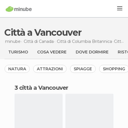
Città a Vancouver
minube
Città di
Canada
Città di
Columbia Britannica
Città
a
TURISMO
COSA VEDERE
DOVE DORMIRE
RIST
NATURA
ATTRAZIONI
SPIAGGE
SHOPPING
3 città a Vancouver