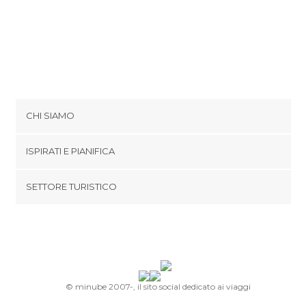
CHI SIAMO
Cookies
ISPIRATI E PIANIFICA
Politica di privacy
footer@item_discovertips_anchor
SETTORE TURISTICO
Termini e Condizioni
minube Android app
Contatti
Area Stampa
© minube 2007-, il sito social dedicato ai viaggi