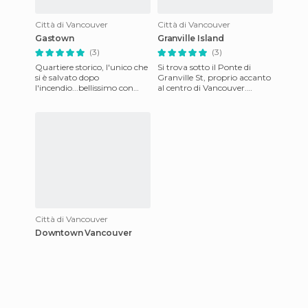
Città di Vancouver
Città di Vancouver
Gastown
Granville Island
(3)
(3)
Quartiere storico, l'unico che
Si trova sotto il Ponte di
si è salvato dopo
Granville St, proprio accanto
l'incendio...bellissimo con
al centro di Vancouver.
tanti ristorantini. Da visitare,
Granville Island è in realtà
vista la presenza an
una penisola che ori
Città di Vancouver
Downtown Vancouver