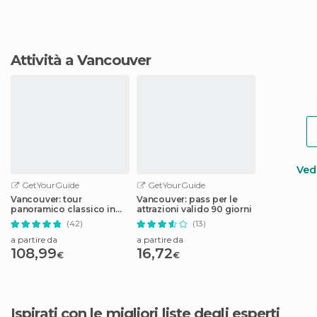
Attività a Vancouver
Vedi
GetYourGuide
GetYourGuide
Vancouver: tour
Vancouver: pass per le
panoramico classico in
attrazioni valido 90 giorni
idrovolante
(42)
(13)
a partire da
a partire da
108,99
16,72
€
€
Ispirati con le migliori liste degli esperti