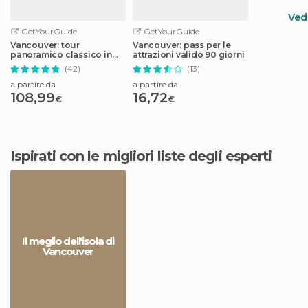
Vedi
GetYourGuide
GetYourGuide
Vancouver: tour
Vancouver: pass per le
panoramico classico in
attrazioni valido 90 giorni
idrovolante
(42)
(13)
a partire da
a partire da
108,99
16,72
€
€
Ispirati con le migliori liste degli esperti
Il meglio dell'isola di
Vancouver