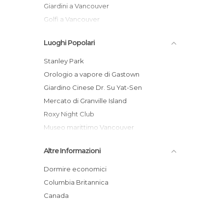
Giardini a Vancouver
Golfi a Vancouver
Laghi a Vancouver
Luoghi Popolari
Mercati a Vancouver
Monumenti Storici a Vancouver
Stanley Park
Musei a Vancouver
Orologio a vapore di Gastown
Negozi a Vancouver
Giardino Cinese Dr. Su Yat-Sen
Quartieri a Vancouver
Mercato di Granville Island
Spiagge a Vancouver
Roxy Night Club
Trekking a Vancouver
Museo marittimo Vancouver
Lynn Canyon Park
Altre Informazioni
Acquario di Vancouver
Museo dell'antropologia
Dormire economici
Gastown
Columbia Britannica
Vancouver Marina
Canada
Granville Island