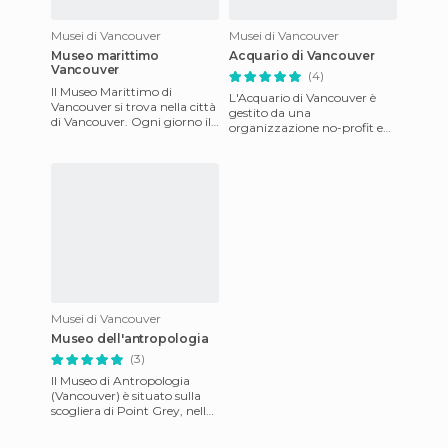
Musei di Vancouver
Musei di Vancouver
Museo marittimo
Acquario di Vancouver
Vancouver
(4)
Il Museo Marittimo di
L'Acquario di Vancouver è
Vancouver si trova nella città
gestito da una
di Vancouver. Ogni giorno il
organizzazione no-profit ed
Vancouver Maritime
è il più grande di tutto il
Museum è pronto a far
Canada. Dispone di varie sale
vivere
con
Musei di Vancouver
Museo dell'antropologia
(3)
Il Museo di Antropologia
(Vancouver) è situato sulla
scogliera di Point Grey, nella
parte Ovest di Vancouver.
Ospita la più grande