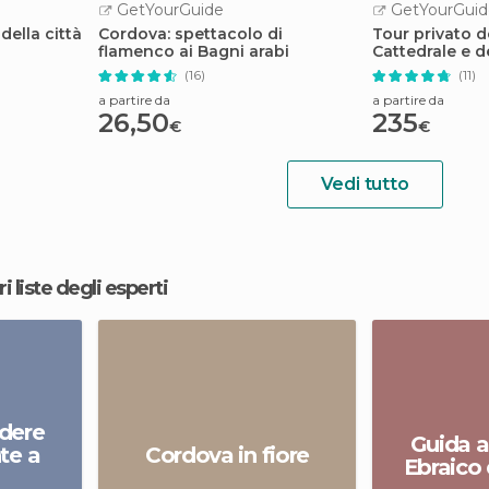
GetYourGuide
GetYourGuid
ella città
Cordova: spettacolo di
Tour privato 
flamenco ai Bagni arabi
Cattedrale e d
ebraico
(16)
(11)
a partire da
a partire da
26,50
235
€
€
Vedi tutto
ri liste degli esperti
edere
Guida a
te a
Cordova in fiore
Ebraico