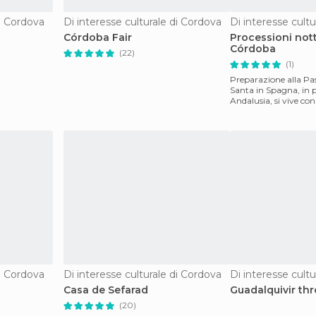
di Cordova
Di interesse culturale di Cordova
Di interesse cult
Córdoba Fair
Processioni not
Córdoba
(22)
(1)
Preparazione alla P
Santa in Spagna, in p
Andalusia, si vive con
difficile da ca
di Cordova
Di interesse culturale di Cordova
Di interesse cult
Casa de Sefarad
Guadalquivir th
(20)