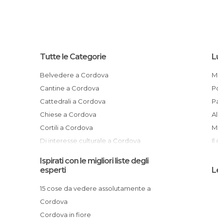
Tutte le Categorie
L
Belvedere a Cordova
Cantine a Cordova
Cattedrali a Cordova
Chiese a Cordova
Cortili a Cordova
Di interesse culturale a Cordova
I
Di interesse turistico a Cordova
Ispirati con le migliori liste degli
Feste a Cordova
esperti
L
Giardini a Cordova
15 cose da vedere assolutamente a
Mercati a Cordova
Cordova
Monumenti Storici a Cordova
Cordova in fiore