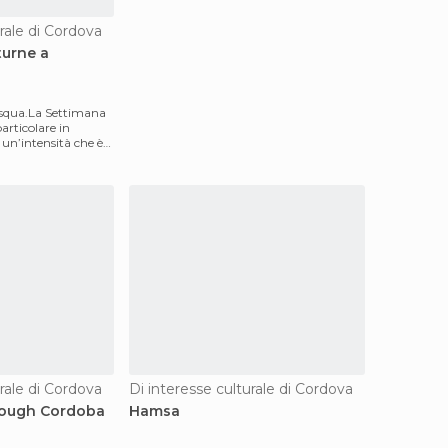
urale di Cordova
turne a
asqua.La Settimana
articolare in
 un’intensità che è
urale di Cordova
Di interesse culturale di Cordova
rough Cordoba
Hamsa