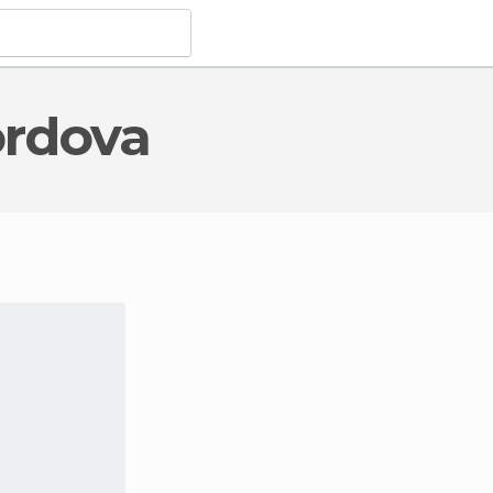
Cordova
se culturale
a Cordova