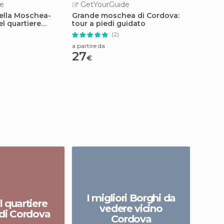
e
GetYourGuide
GetY
della Moschea-
Grande moschea di Cordova:
Cordova
el quartiere
tour a piedi guidato
monume
(2)
a partire
43
a partire da
€
27
€
I migliori Borghi da
l quartiere
Gu
vedere vicino
 di Cordova
Cordova