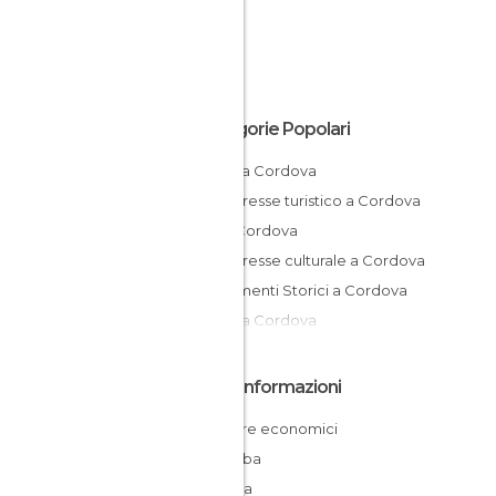
Categorie Popolari
Cortili a Cordova
Di interesse turistico a Cordova
Vie a Cordova
Di interesse culturale a Cordova
Monumenti Storici a Cordova
Musei a Cordova
Altre Informazioni
Dormire economici
Córdoba
Spagna