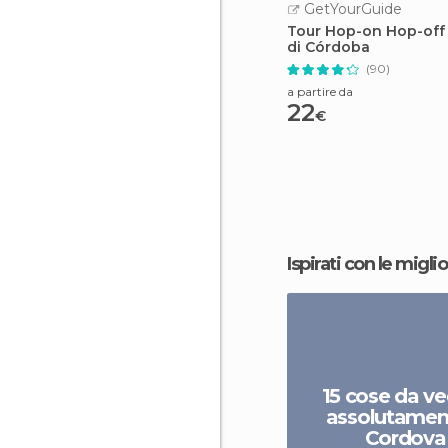
GetYourGuide
Tour Hop-on Hop-off d
di Córdoba
(90)
a partire da
22
€
Ispirati con le miglio
15 cose da v
assolutamen
Cordova