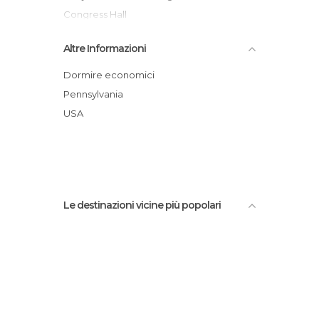
Congress Hall
Washington Square Park
Altre Informazioni
Market Street a Philadelphia
National Constitution Center
Dormire economici
Reading Terminal Market
Pennsylvania
30Th Street station
USA
One & Two Liberty Place
Le destinazioni vicine più popolari