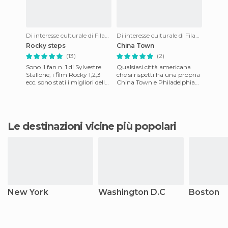
Di interesse culturale di Filadelfia
Di interesse culturale di Filadelfia
Rocky steps
China Town
(13)
(2)
Sono il fan n. 1 di Sylvestre
Qualsiasi città americana
Stallone, i film Rocky 1,2,3
che si rispetti ha una propria
ecc. sono stati i migliori della
China Town e Philadelphia
mia vita, e fu incredibile
non è meno. La Chinatown
incontrare
di Philadelphia è una
Le destinazioni vicine più popolari
New York
Washington D.C
Boston