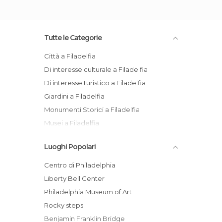
Tutte le Categorie
Città a Filadelfia
Di interesse culturale a Filadelfia
Di interesse turistico a Filadelfia
Giardini a Filadelfia
Monumenti Storici a Filadelfia
Musei a Filadelfia
Palazzi a Filadelfia
Luoghi Popolari
Piazze a Filadelfia
Vie a Filadelfia
Centro di Philadelphia
Liberty Bell Center
Philadelphia Museum of Art
Rocky steps
Benjamin Franklin Bridge