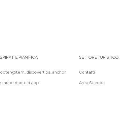
Templi a Guangzhou
G
Vie a Guangzhou
ISPIRATI E PIANIFICA
SETTORE TURISTICO
footer@item_discovertips_anchor
Contatti
minube Android app
Area Stampa