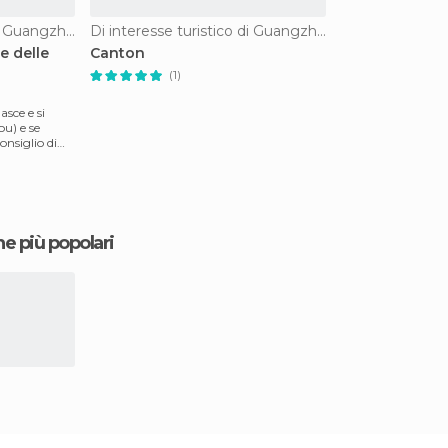
Di interesse turistico di Guangzhou
Di interesse turistico di Guangzhou
e delle
Canton
(1)
asce e si
u) e se
onsiglio di
ne più popolari