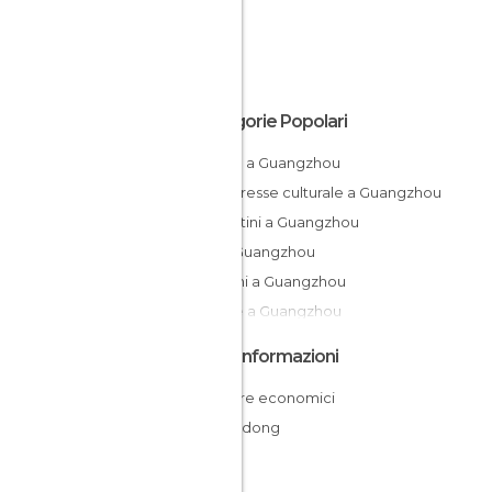
Categorie Popolari
Statue a Guangzhou
Di interesse culturale a Guangzhou
Mercatini a Guangzhou
Vie a Guangzhou
Giardini a Guangzhou
Chiese a Guangzhou
Altre Informazioni
Dormire economici
Guangdong
Cina