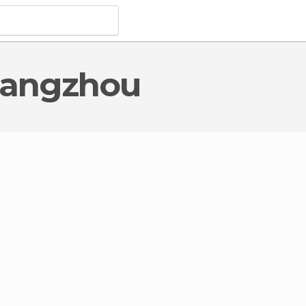
 Guangzhou
se turistico
a Guangzhou