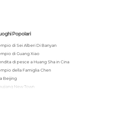
uoghi Popolari
empio di Sei Alberi Di Banyan
Tempio di Guang Xiao
Vendita di pesce a Huang Sha in Cina
Tempio della Famiglia Chen
Via Beijing
Zhujiang New Town
Galleria d'arte cinese antica
Via di ShangXiajiu
Giardini del Clan Chen a Guangzhou
Parco di Yuexiu
Giardino Coreano di Yuexiu a Guangzhou