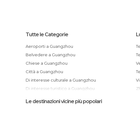
Tutte le Categorie
L
Aeroporti a Guangzhou
T
Belvedere a Guangzhou
Chiese a Guangzhou
Città a Guangzhou
Di interesse culturale a Guangzhou
Di interesse turistico a Guangzhou
Fiumi a Guangzhou
Le destinazioni vicine più popolari
Giardini a Guangzhou
Mercati a Guangzhou
Mercatini a Guangzhou
Monumenti Storici a Guangzhou
Statue a Guangzhou
Quartiere imprenditoriale di Tianhe a