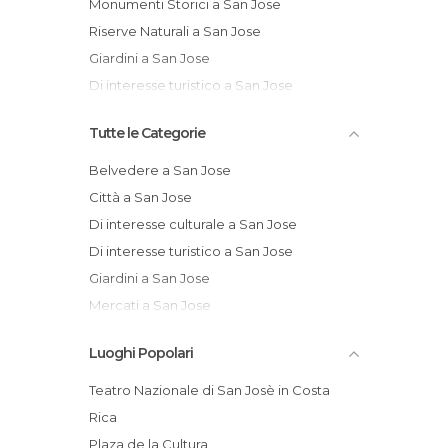
Monumenti Storici a San Jose
Riserve Naturali a San Jose
Giardini a San Jose
Di interesse turistico a San Jose
Tutte le Categorie
Belvedere a San Jose
Città a San Jose
Di interesse culturale a San Jose
Di interesse turistico a San Jose
Giardini a San Jose
Mercati a San Jose
Monumenti Storici a San Jose
Luoghi Popolari
Musei a San Jose
Piazze a San Jose
Teatro Nazionale di San Josè in Costa
Riserve Naturali a San Jose
Rica
Stadi a San Jose
Plaza de la Cultura