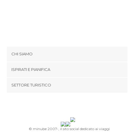
CHI SIAMO
Cookies
ISPIRATI E PIANIFICA
Politica di privacy
footer@item_discovertips_anchor
SETTORE TURISTICO
Termini e Condizioni
minube Android app
Contatti
Area Stampa
© minube 2007-, il sito social dedicato ai viaggi