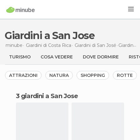
Giardini a San Jose
minube
Giardini di
Costa Rica
Giardini di
San José
Giardini
a
TURISMO
COSA VEDERE
DOVE DORMIRE
RIST
ATTRAZIONI
NATURA
SHOPPING
ROTTE
3 giardini a San Jose