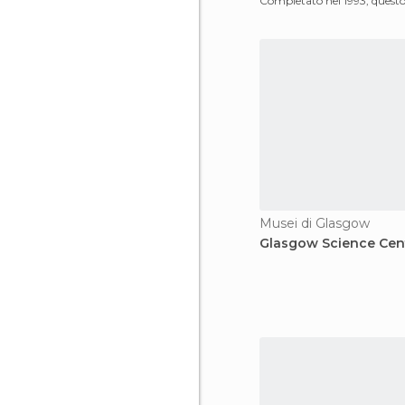
Completato nel 1993, quest
cerca di spieg
Musei di Glasgow
Glasgow Science Cen