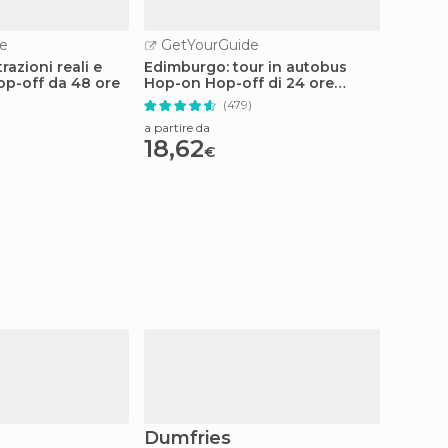
e
GetYourGuide
GetY
razioni reali e
Edimburgo: tour in autobus
Edimbu
p-off da 48 ore
Hop-on Hop-off di 24 ore
per lo 
adatto a tutta la famiglia
(479)
a partire da
a partire
18,62
17
€
€
Dumfries
Dund