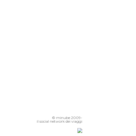
Campsie Fells
Fiume Clyde
Stazione Centrale di Glasgow
Università di Glasgow
Trongate
Buchanan Galleries
© minube 2009-
il social network dei viaggi