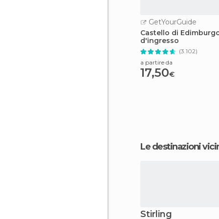
GetYourGuide
Castello di Edimburgo:
d'ingresso
(3.102)
a partire da
17,50
€
Le destinazioni vici
Stirling