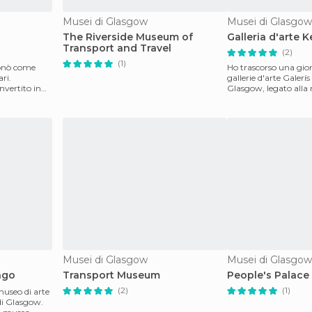
Musei di Glasgow
Musei di Glasgow
The Riverside Museum of
Galleria d'arte 
Transport and Travel
(2)
(1)
ionò come
Ho trascorso una gior
ri.
gallerie d'arte Galerí
nvertito in
Glasgow, legato alla 
collezioni (a
Musei di Glasgow
Musei di Glasgow
ngo
Transport Museum
People's Palace
(2)
(1)
useo di arte
 di Glasgow.