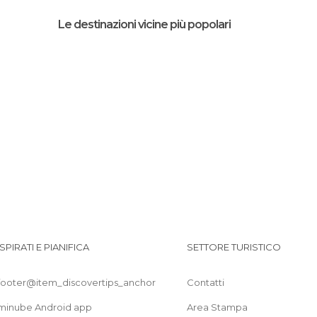
Di interesse turistico a Glasgow
Le destinazioni vicine più popolari
Feste a Glasgow
Giardini a Glasgow
Laghi a Glasgow
Monumenti Storici a Glasgow
Musei a Glasgow
Negozi a Glasgow
Pub a Glasgow
Riserve Naturali a Glasgow
Sala Concerti a Glasgow
Statue a Glasgow
Stazioni Ferroviarie a Glasgow
Vie a Glasgow
ISPIRATI E PIANIFICA
SETTORE TURISTICO
footer@item_discovertips_anchor
Contatti
minube Android app
Area Stampa