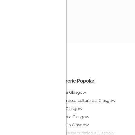
Categorie Popolari
Musei a Glasgow
Di interesse culturale a Glasgow
Pub a Glasgow
Giardini a Glasgow
Castelli a Glasgow
Di interesse turistico a Glasgow