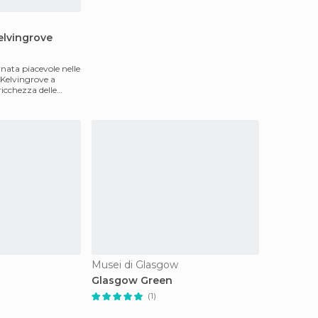
Kelvingrove
nata piacevole nelle
s Kelvingrove a
ricchezza delle
Musei di Glasgow
Glasgow Green
(1)