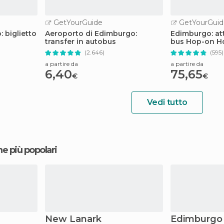
GetYourGuide
GetYourGuid
 biglietto
Aeroporto di Edimburgo:
Edimburgo: att
transfer in autobus
bus Hop-on Ho
(2.646)
(595)
a partire da
a partire da
6,40
75,65
€
€
Vedi tutto
ne più popolari
New Lanark
Edimburgo