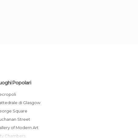
uoghi Popolari
Necropoli
Cattedrale di Glasgow
George Square
Buchanan Street
Gallery of Modern Art
City Chambers