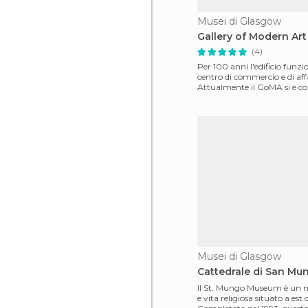
Musei di Glasgow
Gallery of Modern Art
(4)
Per 100 anni l'edificio funz
centro di commercio e di affa
Attualmente il GoMA si è co
un centro che riunis
Musei di Glasgow
Cattedrale di San Mu
Il St. Mungo Museum è un m
e vita religiosa situato a est