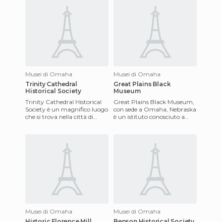
Musei di Omaha
Musei di Omaha
Trinity Cathedral
Great Plains Black
Historical Society
Museum
Trinity Cathedral Historical
Great Plains Black Museum,
Society è un magnifico luogo
con sede a Omaha, Nebraska
che si trova nella città di
è un istituto conosciuto a
Omaha. Potrete goderne
livello nazionale per più di 30
con gli amici o la fa
anni dedicati all
Musei di Omaha
Musei di Omaha
Historic Florence Mill
Benson Historical Society