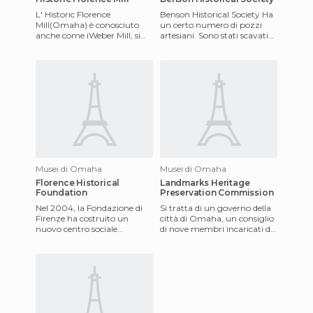
L' Historic Florence
Benson Historical Society Ha
Mill(Omaha) è conosciuto
un certo numero di pozzi
anche come iWeber Mill, si
artesiani. Sono stati scavati
trova vicino all'uscita della
nel 1890 e questo aumentò il
30th Street sulla strada In
numero dei capi
Musei di Omaha
Musei di Omaha
Florence Historical
Landmarks Heritage
Foundation
Preservation Commission
Nel 2004, la Fondazione di
Si tratta di un governo della
Firenze ha costruito un
città di Omaha, un consiglio
nuovo centro sociale
di nove membri incaricati di
chiamato il Comune di
consigliare al consiglio
Firenze. Un sottoinsieme
comunale i punti
della Fonda