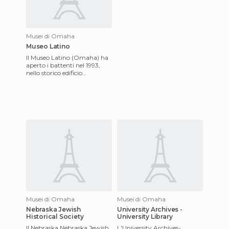
Musei di Omaha
Museo Latino
Il Museo Latino (Omaha) ha
aperto i battenti nel 1993,
nello storico edificio
denominato Ganadería
Exchange Building, per far
cono
Musei di Omaha
Musei di Omaha
Nebraska Jewish
University Archives -
Historical Society
University Library
Il Nebraska Nebraska Jewish
L'University Archives-