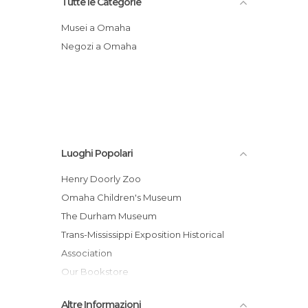
Tutte le Categorie
Musei a Omaha
Negozi a Omaha
Luoghi Popolari
Henry Doorly Zoo
Omaha Children's Museum
The Durham Museum
Trans-Mississippi Exposition Historical
Association
Our Bookstore
Yi's Handcraft Jewelry
Altre Informazioni