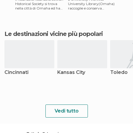
Historical Society si trova
University Library(Omaha)
nella città di Omaha ed ha
raccoglie e conserva
diverse mostre permanenti,
documenti storici della
tra le quali "Monume
Creighton University,
compresa la cor
Le destinazioni vicine più popolari
Cincinnati
Kansas City
Toledo
Vedi tutto