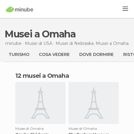
Musei a Omaha
minube
Musei di
USA
Musei di
Nebraska
Musei
a Omaha
TURISMO
COSA VEDERE
DOVE DORMIRE
RIST
12 musei a Omaha
Musei di Omaha
Musei di Omaha