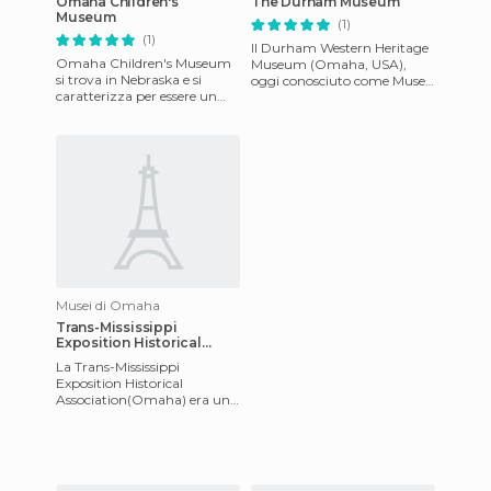
Omaha Children's
The Durham Museum
Museum
(1)
(1)
Il Durham Western Heritage
Omaha Children's Museum
Museum (Omaha, USA),
si trova in Nebraska e si
oggi conosciuto come Museo
caratterizza per essere un
di Durham, è ospitato
museo di tipo infantile.
all'interno di una struttura
Dispone di un grande spazi
che
Musei di Omaha
Trans-Mississippi
Exposition Historical
Association
La Trans-Mississippi
Exposition Historical
Association(Omaha) era una
fiera mondiale che si
realizzava a Omaha,
Nebraska. Il suo o