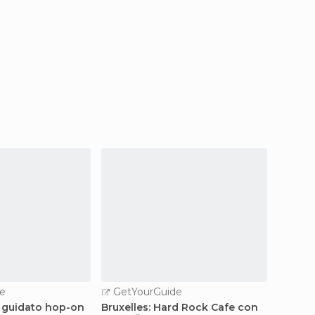
e
GetYourGuide
GetY
r guidato hop-on
Bruxelles: Hard Rock Cafe con
Bruxell