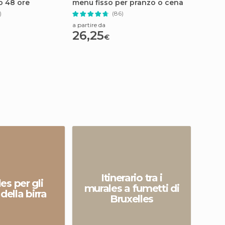
o 48 ore
menu fisso per pranzo o cena
a Mini
)
(86)
a partire da
a partire
26,25
16,3
€
Itinerario tra i
es per gli
murales a fumetti di
della birra
Bruxelles