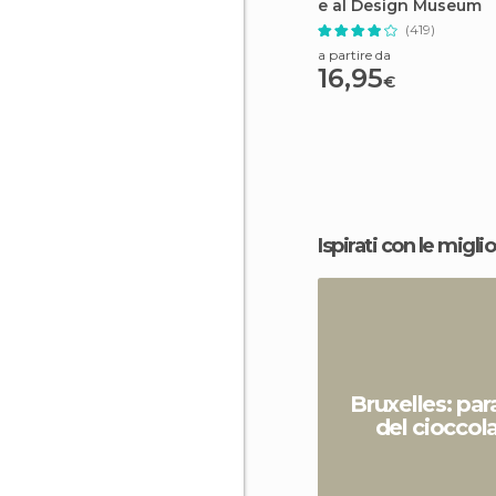
e al Design Museum
(419)
a partire da
16,95
€
Ispirati con le miglio
Bruxelles: par
del cioccol