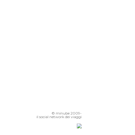
Jeanneke Pis
Mini Europa a Bruxelles
Arco del trionfo di Bruxelles
Municipio di Bruxelles
Borsa di Bruxelles
Museo degli Strumenti Musicali
© minube 2009-
il social network dei viaggi