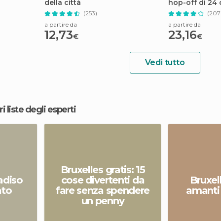
della città
hop-off di 24 
(253)
(207
a partire da
a partire da
12,73
23,16
€
€
Vedi tutto
ri liste degli esperti
Bruxelles gratis: 15
adiso
cose divertenti da
Bruxell
ato
fare senza spendere
amanti 
un penny