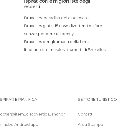
Ispirati con le migliori liste degli
Giardini a Bruxelles
esperti
Informazione Turistica a Bruxelles
Bruxelles: paradiso del cioccolato
Mercati a Bruxelles
Bruxelles gratis: 15 cose divertenti da fare
Monumenti Storici a Bruxelles
senza spendere un penny
Mostre a Bruxelles
Bruxelles per gli amanti della birra
Musei a Bruxelles
Itinerario tra i murales a fumetti di Bruxelles
Negozi a Bruxelles
Piazze a Bruxelles
Piste Ciclabili a Bruxelles
Posti insoliti a Bruxelles
Pub a Bruxelles
Quartieri a Bruxelles
ISPIRATI E PIANIFICA
SETTORE TURISTICO
Stadi a Bruxelles
Statue a Bruxelles
footer@item_discovertips_anchor
Contatti
Stazioni Ferroviarie a Bruxelles
Stazioni delle Corriere a Bruxelles
minube Android app
Area Stampa