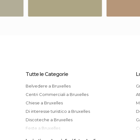
Tutte le Categorie
L
Belvedere a Bruxelles
Centri Commerciali a Bruxelles
Chiese a Bruxelles
Di interesse turistico a Bruxelles
Discoteche a Bruxelles
Feste a Bruxelles
Concattedrale di San Michele e Santa
Fiumi a Bruxelles
G