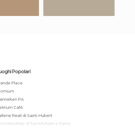
uoghi Popolari
Grande Place
Atomium
Manneken Pis
Delirium Café
Gallerie Reali di Saint-Hubert
udula