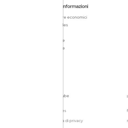
Altre Informazioni
Dormire economici
Bruxelles
Belgio
Fiandre
Fiandre
Cookies
Politica di privacy