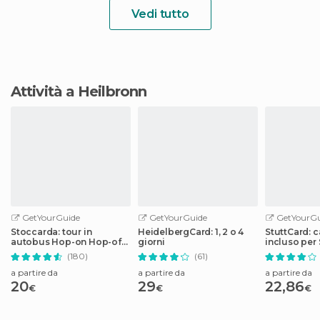
Vedi tutto
Attività a Heilbronn
GetYourGuide
GetYourGuide
GetYourGu
Stoccarda: tour in
HeidelbergCard: 1, 2 o 4
StuttCard: c
autobus Hop-on Hop-off
giorni
incluso per
di 24 ore
(180)
(61)
a partire da
a partire da
a partire da
20
29
22,86
€
€
€