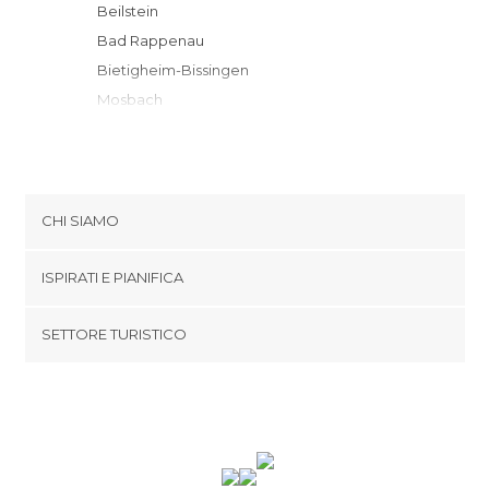
Beilstein
Bad Rappenau
Bietigheim-Bissingen
Mosbach
Backnang
Ludwigsburg
Sinsheim
Markgröningen
CHI SIAMO
Schwieberdingen
Cookies
Hemmingen
ISPIRATI E PIANIFICA
Politica di privacy
Waiblingen
footer@item_discovertips_anchor
SETTORE TURISTICO
Fellbach
Termini e Condizioni
minube Android app
Schwäbisch Hall
Contatti
Bretten
Area Stampa
Gerlingen
Stoccarda
Wiesloch