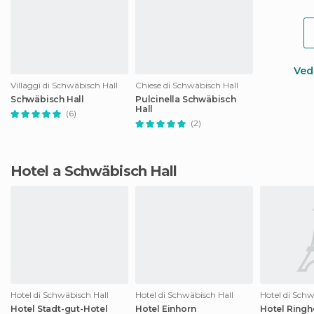
Vedi
Villaggi di Schwäbisch Hall
Chiese di Schwäbisch Hall
Schwäbisch Hall
Pulcinella Schwäbisch
Hall
(6)
(2)
Hotel a Schwäbisch Hall
Hotel di Schwäbisch Hall
Hotel di Schwäbisch Hall
Hotel di Schw
Hotel Stadt-gut-Hotel
Hotel Einhorn
Hotel Ringh