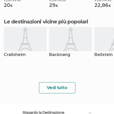
a partire da
a partire da
a partire da
20
29
22,86
€
€
€
Le destinazioni vicine più popolari
Crailsheim
Backnang
Beilstein
Vedi tutto
Riguardo la Destinazione