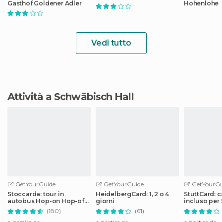
Gasthof Goldener Adler
Hohenlohe
Vedi tutto
Attività a Schwäbisch Hall
GetYourGuide
GetYourGuide
GetYourGu
Stoccarda: tour in
HeidelbergCard: 1, 2 o 4
StuttCard: c
autobus Hop-on Hop-off
giorni
incluso per
di 24 ore
(180)
(61)