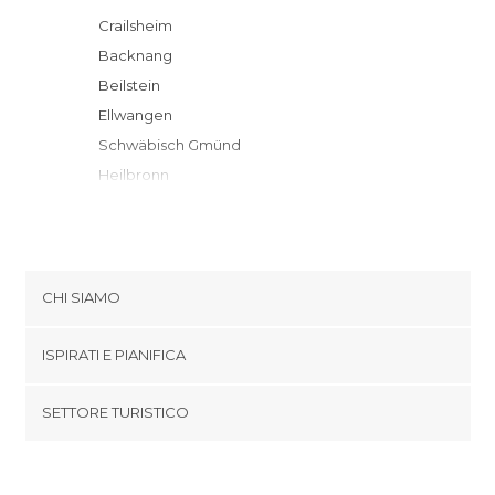
Crailsheim
Backnang
Beilstein
Ellwangen
Schwäbisch Gmünd
Heilbronn
Neckarsulm
Aalen
Bad Mergentheim
Dinkelsbühl
CHI SIAMO
Feuchtwangen
Cookies
Rothenburg ob der Tauber
ISPIRATI E PIANIFICA
Politica di privacy
Bad Wimpfen
footer@item_discovertips_anchor
SETTORE TURISTICO
Neusitz
Termini e Condizioni
minube Android app
Ludwigsburg
Contatti
Bietigheim-Bissingen