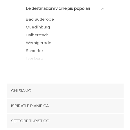
Le destinazioni vicine più popolari
Bad Suderode
Quedlinburg
Halberstadt
Wernigerode
Schierke
Ilsenburg
Braunlage
Nordhausen
Bad Harzburg
Sangerhausen
CHI SIAMO
Sankt Andreasberg
Cookies
Bad Sachsa
ISPIRATI E PIANIFICA
Politica di privacy
Altenau
footer@item_discovertips_anchor
SETTORE TURISTICO
Bad Lauterberg im Harz
Termini e Condizioni
minube Android app
Goslar