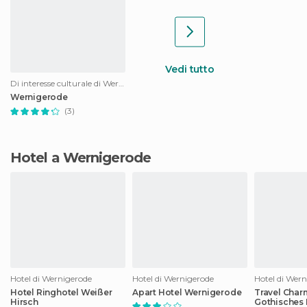
Vedi tutto
Di interesse culturale di Wernigerode
Wernigerode
(3)
Hotel a Wernigerode
Hotel di Wernigerode
Hotel di Wernigerode
Hotel di Wer
Hotel Ringhotel Weißer
Apart Hotel Wernigerode
Travel Char
Hirsch
Gothisches