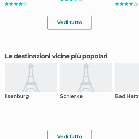
Vedi tutto
Le destinazioni vicine più popolari
Ilsenburg
Schierke
Bad Harz
Vedi tutto