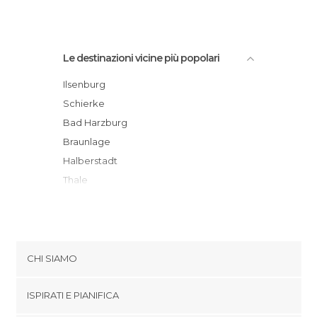
Le destinazioni vicine più popolari
Ilsenburg
Schierke
Bad Harzburg
Braunlage
Halberstadt
Thale
Sankt Andreasberg
Altenau
Quedlinburg
Bad Suderode
CHI SIAMO
Goslar
Cookies
Hahnenklee-Bockswiese
ISPIRATI E PIANIFICA
Politica di privacy
Clausthal-Zellerfeld