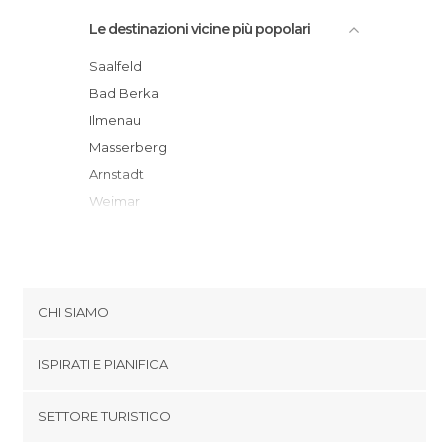
Le destinazioni vicine più popolari
Saalfeld
Bad Berka
Ilmenau
Masserberg
Arnstadt
Weimar
Jena
Erfurt
Oberhof
Weissbach
CHI SIAMO
Suhl
Cookies
Zella-Mehlis
ISPIRATI E PIANIFICA
Politica di privacy
Bad Steben
footer@item_discovertips_anchor
SETTORE TURISTICO
Tambach-Dietharz
Termini e Condizioni
minube Android app
Birkigt