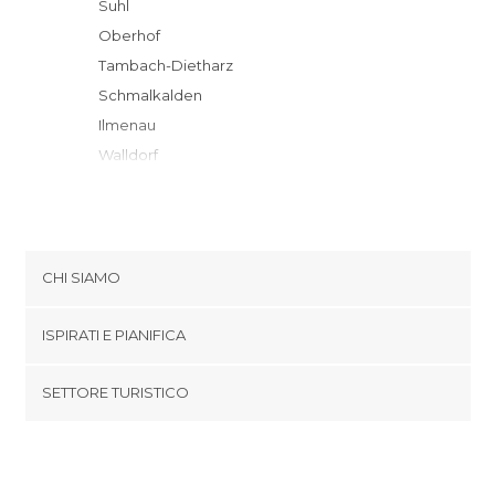
Suhl
Oberhof
Tambach-Dietharz
Schmalkalden
Ilmenau
Walldorf
Meiningen
Friedrichroda
Masserberg
Tabarz
CHI SIAMO
Arnstadt
Cookies
Bad Liebenstein
ISPIRATI E PIANIFICA
Politica di privacy
Gotha
footer@item_discovertips_anchor
SETTORE TURISTICO
Bad Salzungen
Termini e Condizioni
minube Android app
Bad Rodach
Contatti
Weingarten
Area Stampa
Bad Blankenburg