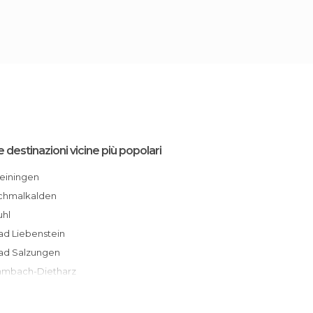
e destinazioni vicine più popolari
Meiningen
Schmalkalden
Suhl
Bad Liebenstein
Bad Salzungen
Tambach-Dietharz
Oberhof
Hilders