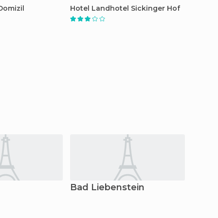
 Domizil
Hotel Landhotel Sickinger Hof
Hotel 
Bad Liebenstein
Bad 