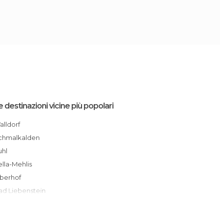
e destinazioni vicine più popolari
Walldorf
Schmalkalden
Suhl
Zella-Mehlis
Oberhof
Bad Liebenstein
Tambach-Dietharz
Bad Salzungen