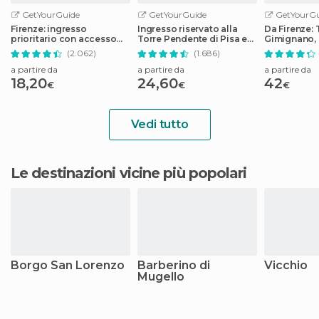
GetYourGuide
GetYourGuide
GetYourGu
Firenze: ingresso
Ingresso riservato alla
Da Firenze: 
prioritario con accesso
Torre Pendente di Pisa e
Gimignano, 
programmato alla Galleria
al Duomo
Monteriggio
(2.062)
(1.686)
degli Uffizi
a partire da
a partire da
a partire da
18,20
24,60
42
€
€
€
Vedi tutto
Le destinazioni vicine più popolari
Borgo San Lorenzo
Barberino di
Vicchio
Mugello