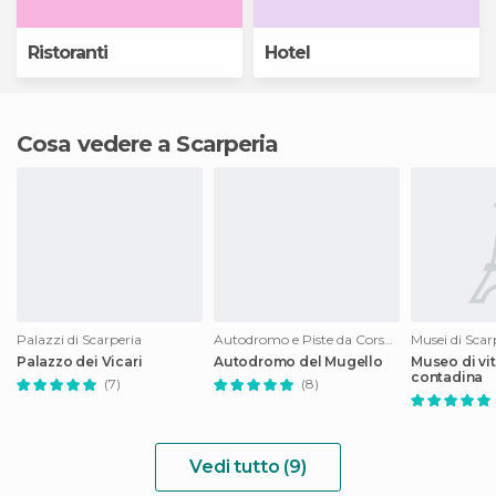
Ristoranti
Hotel
Cosa vedere a Scarperia
Palazzi di Scarperia
Autodromo e Piste da Corsa di Scarperia
Musei di Scar
Palazzo dei Vicari
Autodromo del Mugello
Museo di vit
contadina
(7)
(8)
Vedi tutto (9)