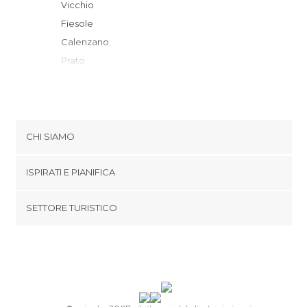
Vicchio
Fiesole
Calenzano
Prato
Pontassieve
Campi Bisenzio
Firenze
Bagno a Ripoli
CHI SIAMO
Scandicci
Cookies
Donnini
ISPIRATI E PIANIFICA
Politica di privacy
Signa
footer@item_discovertips_anchor
SETTORE TURISTICO
Lastra a Signa
Termini e Condizioni
minube Android app
Carmignano
Contatti
Quarrata
Area Stampa
Impruneta
Pistoia
Reggello