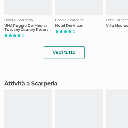
Hotel di Scarperia
Hotel di Scarperia
Ostelli di Sca
UNA Poggio Dei Medici
Hotel Dei Vicari
Villa Medic
Tuscany Country Resort &
Golf
Vedi tutto
Attività a Scarperia