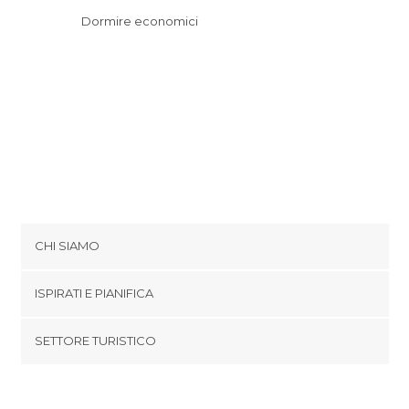
Dormire economici
CHI SIAMO
Cookies
ISPIRATI E PIANIFICA
Politica di privacy
footer@item_discovertips_anchor
SETTORE TURISTICO
Termini e Condizioni
minube Android app
Contatti