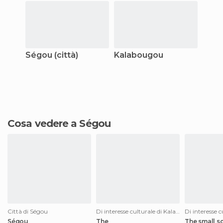
Ségou (città)
Kalabougou
Cosa vedere a Ségou
Città di Ségou
Di interesse culturale di Kalabougou
Ségou
The
The small s