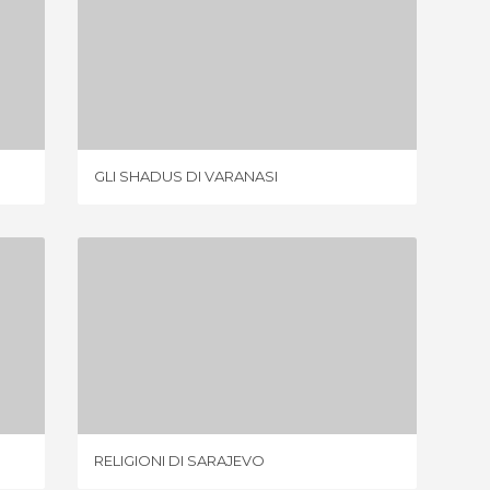
GLI SHADUS DI VARANASI
2 OPINIONI
GLI SHADUS DI VARANASI
PAESE
RELIGIONI DI SARAJEVO
1 OPINIONE
RELIGIONI DI SARAJEVO
CENTRO