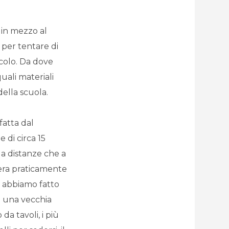
 in mezzo al
per tentare di
acolo. Da dove
uali materiali
della scuola.
fatta dal
 di circa 15
a distanze che a
 era praticamente
e abbiamo fatto
e una vecchia
a tavoli, i più