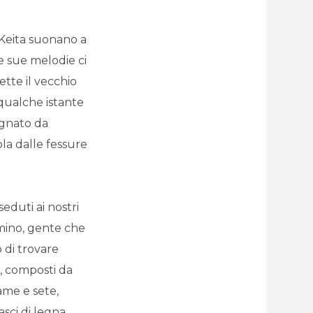
f Keita suonano a
e sue melodie ci
tte il vecchio
qualche istante
gnato da
ola dalle fessure
eduti ai nostri
mino, gente che
 di trovare
i, composti da
ame e sete,
sci di legna