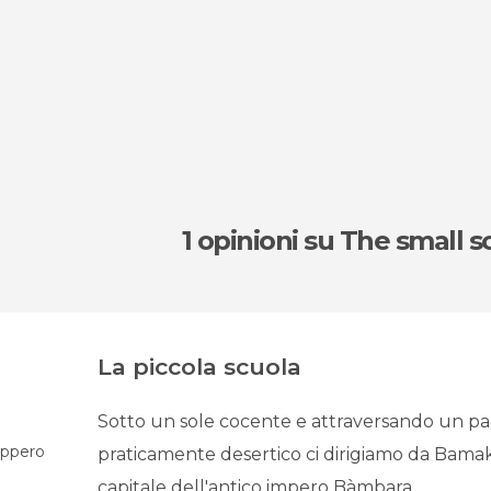
1 opinioni
su The small s
La piccola scuola
Sotto un sole cocente e attraversando un p
áppero
praticamente desertico ci dirigiamo da Bama
capitale dell'antico impero Bàmbara.