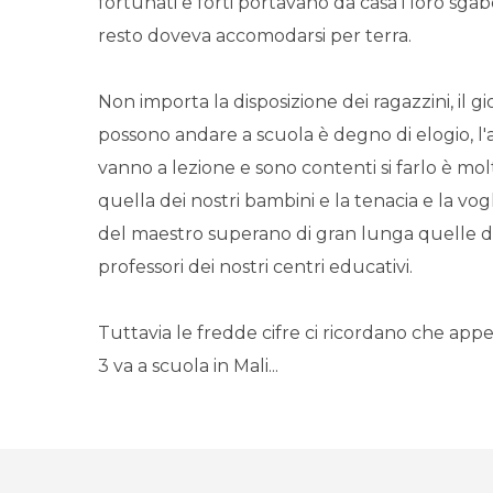
fortunati e forti portavano da casa i loro sgabel
resto doveva accomodarsi per terra.
Non importa la disposizione dei ragazzini, il gi
possono andare a scuola è degno di elogio, l'a
vanno a lezione e sono contenti si farlo è mol
quella dei nostri bambini e la tenacia e la vog
del maestro superano di gran lunga quelle de
professori dei nostri centri educativi.
Tuttavia le fredde cifre ci ricordano che ap
3 va a scuola in Mali...