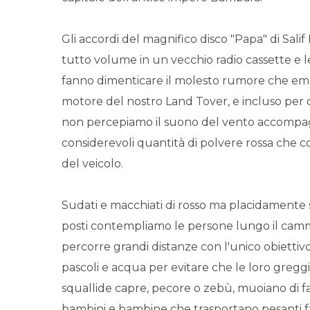
Gli accordi del magnifico disco "Papa" di Sali
tutto volume in un vecchio radio cassette e l
fanno dimenticare il molesto rumore che eme
motore del nostro Land Tover, e incluso per 
non percepiamo il suono del vento accompa
considerevoli quantità di polvere rossa che c
del veicolo.
Sudati e macchiati di rosso ma placidamente s
posti contempliamo le persone lungo il cam
percorre grandi distanze con l'unico obiettivo
pascoli e acqua per evitare che le loro gregg
squallide capre, pecore o zebù, muoiano di f
bambini e bambine che trasportano pesanti fa