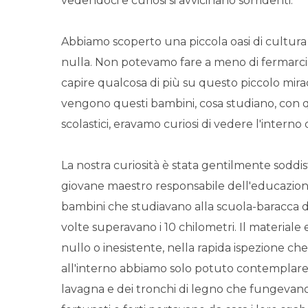
vedendoci e curiosi si avvicinano sorridenti.
Abbiamo scoperto una piccola oasi di cultura
nulla. Non potevamo fare a meno di fermarci 
capire qualcosa di più su questo piccolo mir
vengono questi bambini, cosa studiano, con q
scolastici, eravamo curiosi di vedere l'interno 
La nostra curiosità è stata gentilmente soddis
giovane maestro responsabile dell'educazione
bambini che studiavano alla scuola-baracca d
volte superavano i 10 chilometri. Il materiale
nullo o inesistente, nella rapida ispezione ch
all'interno abbiamo solo potuto contemplar
lavagna e dei tronchi di legno che fungevano d