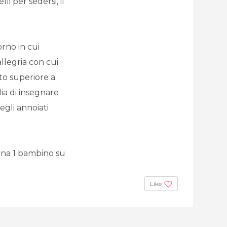
li per sedersi, il
orno in cui
llegria con cui
to superiore a
lia di insegnare
gli annoiati
pena 1 bambino su
Like