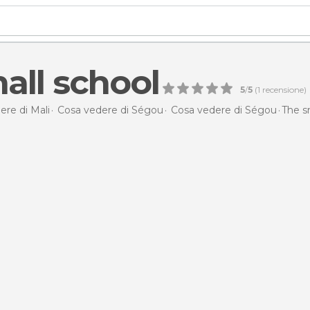
all school
5
/
5
(
1
recensione)
ere di Mali
Cosa vedere di Ségou
Cosa vedere di Ségou
The s