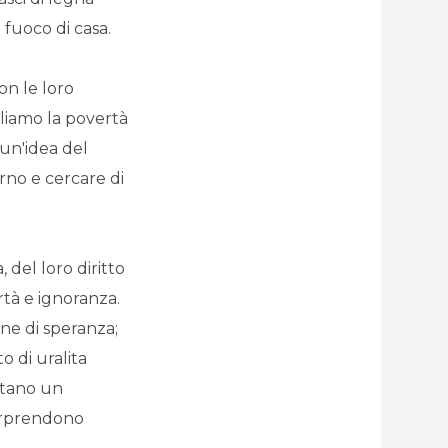
 fuoco di casa.
on le loro
pliamo la povertà
 un'idea del
orno e cercare di
, del loro diritto
rtà e ignoranza.
one di speranza;
o di uralita
rtano un
sorprendono