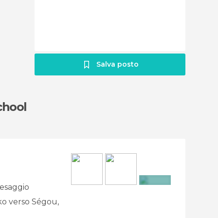
Salva posto
chool
aesaggio
+2
ko verso Ségou,