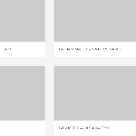
PIANTAGIONI DI ZUCCHERO
LA FIAMMA ETERNA DI BENARES
IONI
1 OPINIONE
CHERO
LA FIAMMA ETERNA DI BENARES
VE
BIBLIOTECA DI SARAJEVO
IONE
3 OPINIONI
BIBLIOTECA DI SARAJEVO