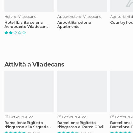
Hotel di Viladecans
Apparthotel di Viladecans
Agriturismi d
Hotel Ibis Barcelona
Airport Barcelona
Country hou
Aeropuerto Viladecans
Apartments
Attività a Viladecans
GetYourGuide
GetYourGuide
GetYourGu
Barcellona: Biglietto
Barcellona: Biglietto
Barcellona:
d'ingresso alla Sagrada
d'ingresso al Parco Güell
Barcelona T
Familia con audioguida
i mezzi pubb
(8.449)
(4.640)