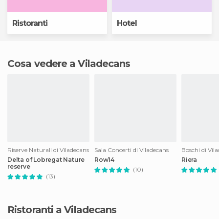
Ristoranti
Hotel
Cosa vedere a Viladecans
Riserve Naturali di Viladecans
Sala Concerti di Viladecans
Boschi di Vil
Delta of Lobregat Nature
Row14
Riera
reserve
(10)
(13)
Ristoranti a Viladecans