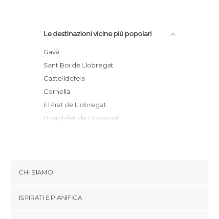
Le destinazioni vicine più popolari
Gavà
Sant Boi de Llobregat
Castelldefels
Cornellà
El Prat de Llobregat
Hospitalet de Llobregat
Barcellona
Sant Cugat del Vallès
Rubí
Sitges
CHI SIAMO
Sant Pere de Ribes
Cookies
Cerdanyola
ISPIRATI E PIANIFICA
Politica di privacy
Sant Sadurní d'Anoia
footer@item_discovertips_anchor