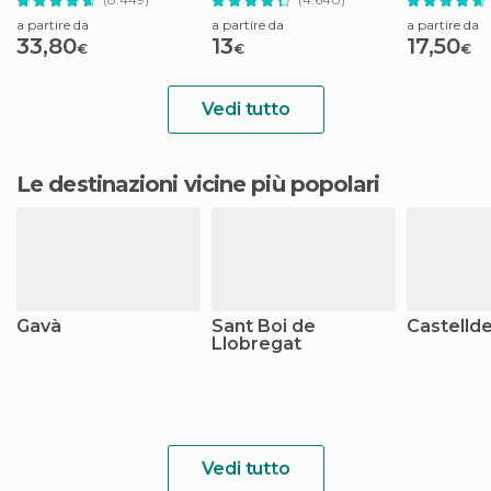
a partire da
a partire da
a partire da
33,80
13
17,50
€
€
€
Vedi tutto
Le destinazioni vicine più popolari
Gavà
Sant Boi de
Castellde
Llobregat
Vedi tutto