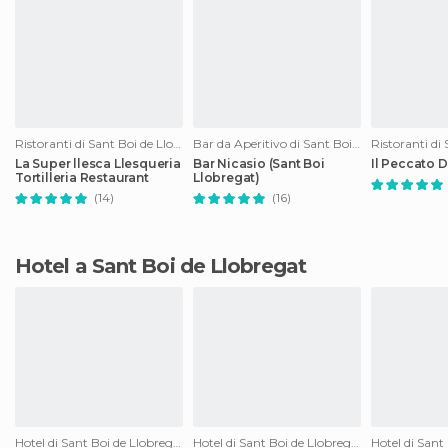
Ristoranti di Sant Boi de Llobregat
Bar da Aperitivo di Sant Boi de Llobregat
La Super llesca Llesqueria
Bar Nicasio (Sant Boi
Il Peccato 
Tortilleria Restaurant
Llobregat)
(14)
(16)
Hotel a Sant Boi de Llobregat
Hotel di Sant Boi de Llobregat
Hotel di Sant Boi de Llobregat