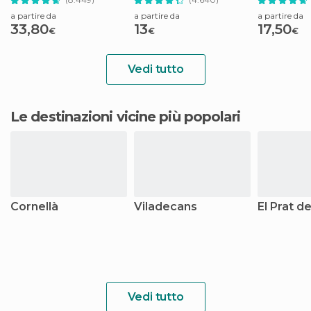
a partire da
a partire da
a partire da
33,80
13
17,50
€
€
€
Vedi tutto
Le destinazioni vicine più popolari
Cornellà
Viladecans
El Prat d
Vedi tutto