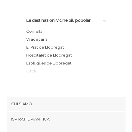
Le destinazioni vicine più popolari
Cornellà
Viladecans
El Prat de Llobregat
Hospitalet de Llobregat
Esplugues de Llobregat
Gavà
Molins de Rei
Castelldefels
Barcellona
Sant Cugat del Vallès
CHI SIAMO
Rubí
Cookies
Cerdanyola
ISPIRATI E PIANIFICA
Politica di privacy
Gelida
footer@item_discovertips_anchor