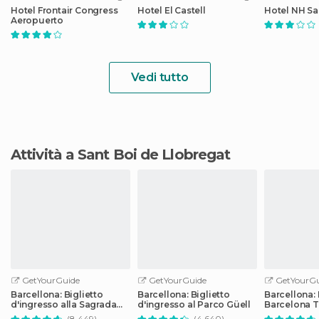
Hotel Frontair Congress
Hotel El Castell
Hotel NH Sa
Aeropuerto
Vedi tutto
Attività a Sant Boi de Llobregat
GetYourGuide
GetYourGuide
GetYourGu
Barcellona: Biglietto
Barcellona: Biglietto
Barcellona:
d'ingresso alla Sagrada
d'ingresso al Parco Güell
Barcelona T
Familia con audioguida
i mezzi pubb
(8.449)
(4.640)