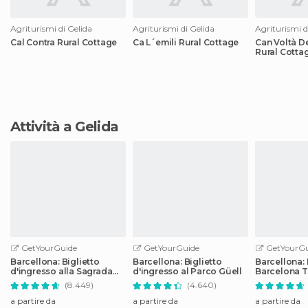
Agriturismi di Gelida
Agriturismi di Gelida
Agriturismi d
Cal Contra Rural Cottage
Ca L´emili Rural Cottage
Can Voltà D
Rural Cotta
Attività a Gelida
GetYourGuide
GetYourGuide
GetYourGu
Barcellona: Biglietto
Barcellona: Biglietto
Barcellona:
d'ingresso alla Sagrada
d'ingresso al Parco Güell
Barcelona T
Familia con audioguida
i mezzi pubb
(8.449)
(4.640)
a partire da
a partire da
a partire da