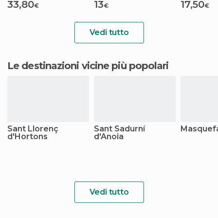
33,80
13
17,50
€
€
€
Vedi tutto
Le destinazioni vicine più popolari
Sant Llorenç
Sant Sadurní
Masquef
d'Hortons
d'Anoia
Vedi tutto