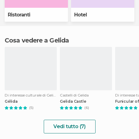
Ristoranti
Hotel
Cosa vedere a Gelida
Di interesse culturale di Gelida
Castelli di Gelida
Di interesse t
Gélida
Gelida Castle
Funicular of
(5)
(6)
Vedi tutto (7)