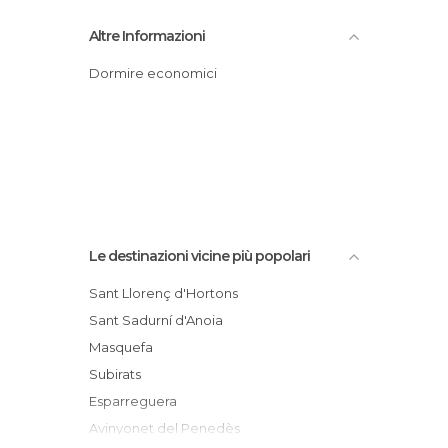
Altre Informazioni
Dormire economici
Le destinazioni vicine più popolari
Sant Llorenç d'Hortons
Sant Sadurní d'Anoia
Masquefa
Subirats
Esparreguera
Avinyonet del Penedès