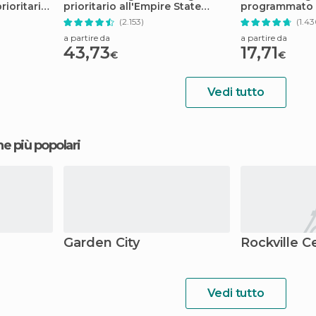
rioritario
prioritario all'Empire State
programmato a
tory
Building
& Museum
(2.153)
(1.43
a partire da
a partire da
43,73
17,71
€
€
Vedi tutto
ne più popolari
Garden City
Rockville C
Vedi tutto