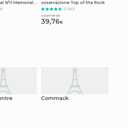
l 9/11 Memorial
osservazione Top of the Rock
Manha
6)
(1.240)
a partire da
a partire
39,76
72,1
€
entre
Commack
Haup