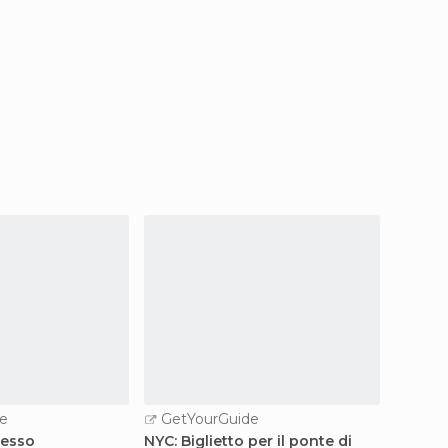
e
GetYourGuide
GetY
resso
NYC: Biglietto per il ponte di
New Yo