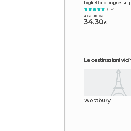
biglietto di ingresso p
al One World Observa
(2.456)
a partire da
34,30
€
Le destinazioni vici
Westbury