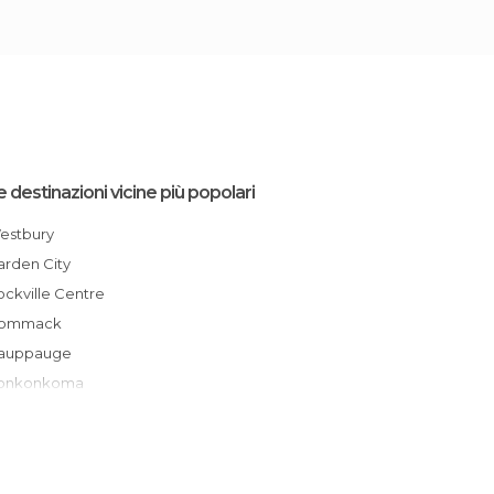
e destinazioni vicine più popolari
Westbury
Garden City
Rockville Centre
Commack
Hauppauge
Ronkonkoma
Stafford
Holbrook
Bronxville