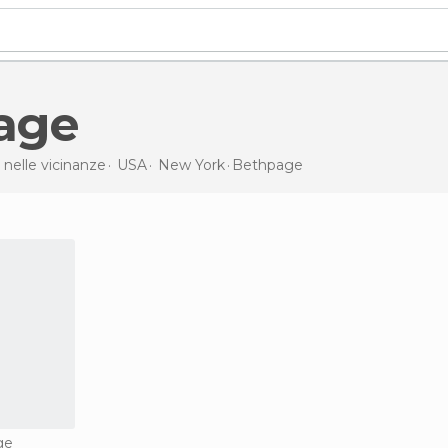
page
 nelle vicinanze
USA
New York
Bethpage
ge