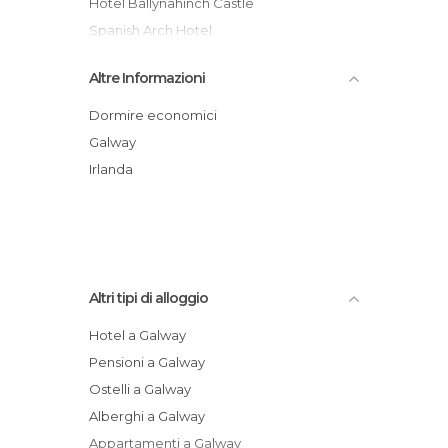
Hotel Ballynahinch Castle
Spanish Arch Hotel
Quality Hotel Ryan Galway
Altre Informazioni
Anno Santo Hotel
Flannery's Hotel
Dormire economici
Hotel Lough Inagh Lodge
Galway
Fallon's Bed & Breakfast
Irlanda
Nile Lodge hostel
Altri tipi di alloggio
Hotel a Galway
Pensioni a Galway
Ostelli a Galway
Alberghi a Galway
Appartamenti a Galway