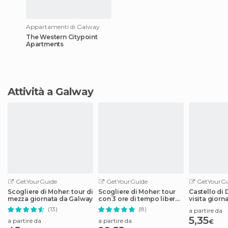
Appartamenti di Galway
The Western Citypoint
Apartments
Attività a Galway
GetYourGuide
GetYourGuide
GetYourGu
Scogliere di Moher: tour di
Scogliere di Moher: tour
Castello di
mezza giornata da Galway
con 3 ore di tempo libero
visita giorna
da Galway
(13)
(8)
a partire da
5,35
a partire da
a partire da
€