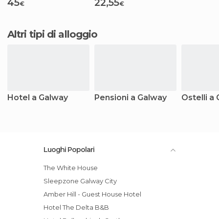
45
22,55
€
€
Altri tipi di alloggio
Hotel a Galway
Pensioni a Galway
Ostelli a
Luoghi Popolari
The White House
Sleepzone Galway City
Amber Hill - Guest House Hotel
Hotel The Delta B&B